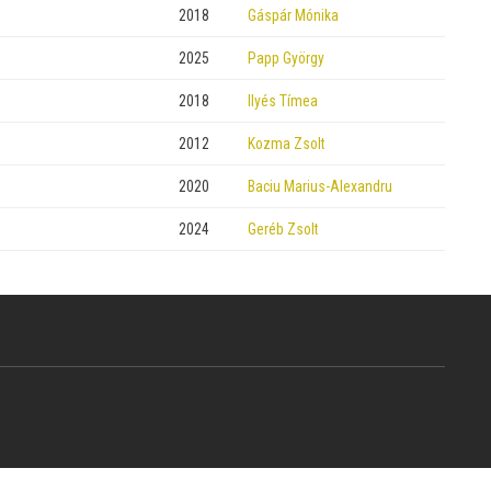
2018
Gáspár Mónika
2025
Papp György
2018
Ilyés Tímea
2012
Kozma Zsolt
2020
Baciu Marius-Alexandru
2024
Geréb Zsolt