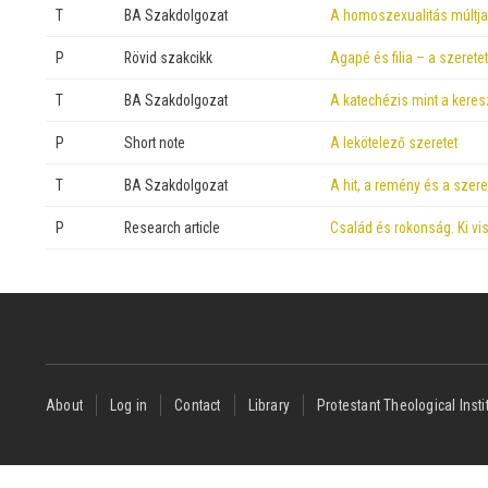
T
BA Szakdolgozat
A homoszexualitás múltja,
P
Rövid szakcikk
Agapé és filia – a szeretet
T
BA Szakdolgozat
A katechézis mint a kere
P
Short note
A lekötelező szeretet
T
BA Szakdolgozat
A hit, a remény és a szer
P
Research article
Család és rokonság. Ki vi
Footer
About
Log in
Contact
Library
Protestant Theological Insti
menu