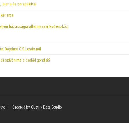
 jelene és perspektívái
 két arca
sztyén házasságra alkalmassá tevő eszköz
etet fogalma C.S.Lewis-nál
seli szívén ma a család gondját?
tute
Created by Quatrix Data Studio