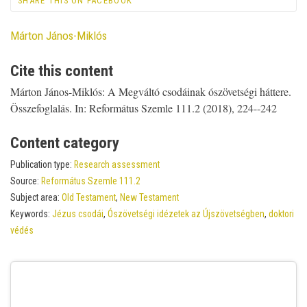
SHARE THIS ON FACEBOOK
Contributor
Márton János-Miklós
Cite this content
Márton János-Miklós: A Megváltó csodáinak ószövetségi háttere.
Összefoglalás. In: Református Szemle 111.2 (2018), 224--242
Content category
Publication type:
Research assessment
Source:
Református Szemle 111.2
Subject area:
Old Testament
,
New Testament
Keywords:
Jézus csodái
,
Ószövetségi idézetek az Újszövetségben
,
doktori
védés