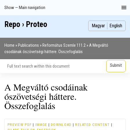
Skip
Show — Main navigation
Main
to
navigation
main
Repo › Proteo
Index
Publications
Theses
Images
Contributors
content
Magyar
English
Home
Publications
Református Szemle 111.2
A Megváltó
Breadcrumb
csodáinak ószövetségi háttere. Összefoglalás
A Megváltó csodáinak
ószövetségi háttere.
Összefoglalás
PREVIEW PDF
|
IMAGE
|
DOWNLOAD
|
RELATED CONTENT
|