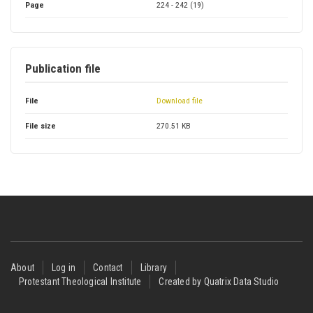
Page
224 - 242 (19)
Publication file
File
Download file
File size
270.51 KB
Footer
About
Log in
Contact
Library
Protestant Theological Institute
Created by Quatrix Data Studio
menu