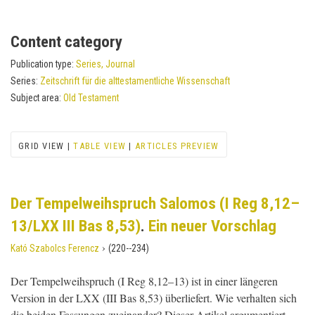
Content category
Publication type:
Series, Journal
Series:
Zeitschrift für die alttestamentliche Wissenschaft
Subject area:
Old Testament
GRID VIEW |
TABLE VIEW
|
ARTICLES PREVIEW
Der Tempelweihspruch Salomos (I Reg 8,12–
13/LXX III Bas 8,53)
.
Ein neuer Vorschlag
›
Kató Szabolcs Ferencz
(220--234)
Der Tempelweihspruch (I Reg 8,12–13) ist in einer längeren
Version in der LXX (III Bas 8,53) überliefert. Wie verhalten sich
die beiden Fassungen zueinander? Dieser Artikel argumentiert