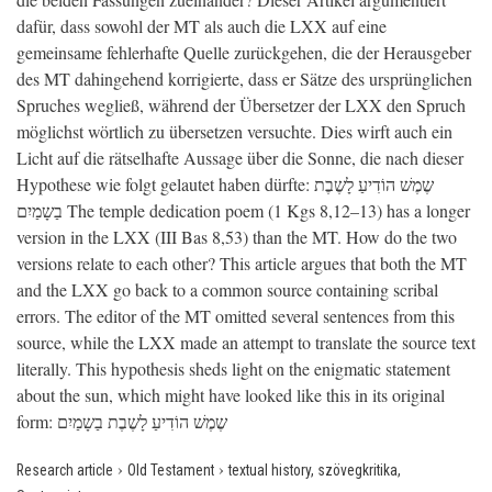
dafür, dass sowohl der MT als auch die LXX auf eine
gemeinsame fehlerhafte Quelle zurückgehen, die der Herausgeber
des MT dahingehend korrigierte, dass er Sätze des ursprünglichen
Spruches wegließ, während der Übersetzer der LXX den Spruch
möglichst wörtlich zu übersetzen versuchte. Dies wirft auch ein
Licht auf die rätselhafte Aussage über die Sonne, die nach dieser
Hypothese wie folgt gelautet haben dürfte: שֶמֶשׁ הוֹדִיעַ לָשֶבֶת
בַשָמַיִם The temple dedication poem (1 Kgs 8,12–13) has a longer
version in the LXX (III Bas 8,53) than the MT. How do the two
versions relate to each other? This article argues that both the MT
and the LXX go back to a common source containing scribal
errors. The editor of the MT omitted several sentences from this
source, while the LXX made an attempt to translate the source text
literally. This hypothesis sheds light on the enigmatic statement
about the sun, which might have looked like this in its original
form: שֶמֶשׁ הוֹדִיעַ לָשֶבֶת בַשָמַיִם
›
›
Research article
Old Testament
textual history, szövegkritika,