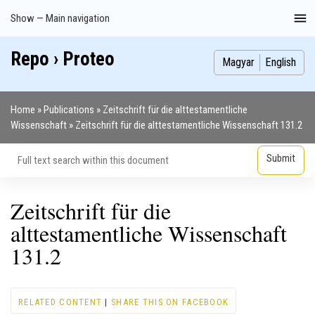
Skip
Show — Main navigation
Main
to
navigation
main
Repo › Proteo
Index
Publications
Theses
Images
Contributors
content
Magyar
English
Home
Publications
Zeitschrift für die alttestamentliche
Breadcrumb
Wissenschaft
Zeitschrift für die alttestamentliche Wissenschaft 131.2
Zeitschrift für die
alttestamentliche Wissenschaft
131.2
RELATED CONTENT
|
SHARE THIS ON FACEBOOK