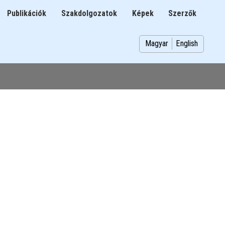
Publikációk
Szakdolgozatok
Képek
Szerzők
n
Magyar
English