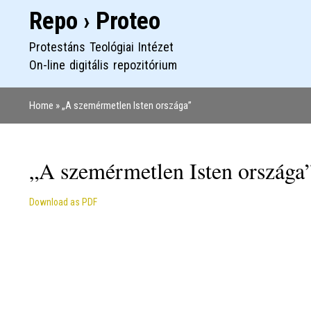
Repo › Proteo
Protestáns Teológiai Intézet
On-line digitális repozitórium
Home
„A szemérmetlen Isten országa”
Morzsa
„A szemérmetlen Isten országa”
Download as PDF