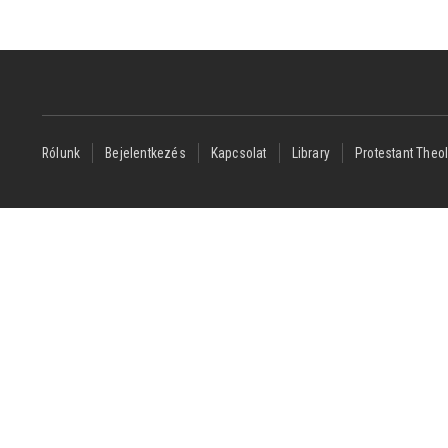
Footer
Rólunk
Bejelentkezés
Kapcsolat
Library
Protestant Theol
menu