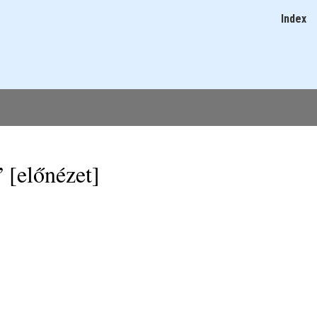
Ugrás
Index
Main
a
navigatio
tartalomra
 [előnézet]