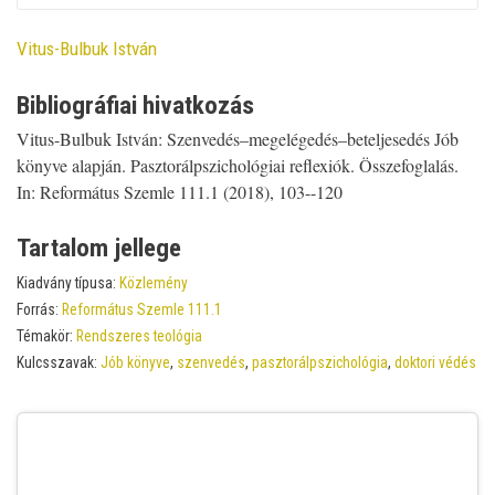
Contributor
Vitus-Bulbuk István
Bibliográfiai hivatkozás
Vitus-Bulbuk István: Szenvedés–megelégedés–beteljesedés Jób
könyve alapján. Pasztorálpszichológiai reflexiók. Összefoglalás.
In: Református Szemle 111.1 (2018), 103--120
Tartalom jellege
Kiadvány típusa:
Közlemény
Forrás:
Református Szemle 111.1
Témakör:
Rendszeres teológia
Kulcsszavak:
Jób könyve
,
szenvedés
,
pasztorálpszichológia
,
doktori védés