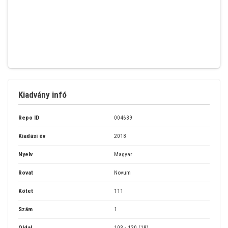
Kiadvány infó
Repo ID
004689
Kiadási év
2018
Nyelv
Magyar
Rovat
Novum
Kötet
111
Szám
1
Oldal
103 - 120 (18)