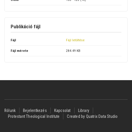
Publikáció fájl
Fájl
Fájl letöltése
Fájl mérete
284.49 KB
Footer
Rólunk
Bejelentkezés
Kapcsolat
Library
Protestant Theological Institute
Created by Quatrix Data Studio
menu