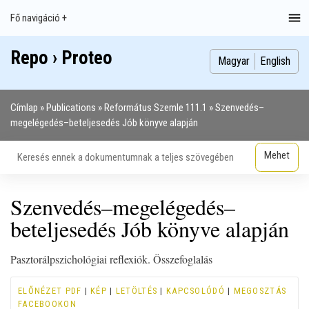
Ugrás
Fő navigáció +
Main
a
navigation
tartalomra
Repo › Proteo
Index
Publikációk
Szakdolgozatok
Képek
Szerzők
Magyar
English
Címlap
Publications
Református Szemle 111.1
Szenvedés–
Morzsa
megelégedés–beteljesedés Jób könyve alapján
Szenvedés–megelégedés–
beteljesedés Jób könyve alapján
Pasztorálpszichológiai reflexiók. Összefoglalás
ELŐNÉZET PDF
|
KÉP
|
LETÖLTÉS
|
KAPCSOLÓDÓ
|
MEGOSZTÁS
FACEBOOKON