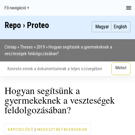
Ugrás
Fő navigáció +
Main
a
navigation
tartalomra
Repo › Proteo
Index
Publikációk
Szakdolgozatok
Képek
Szerzők
Magyar
English
Címlap
Theses
2019
Hogyan segítsünk a gyermekeknek a
Morzsa
veszteségek feldolgozásában?
Hogyan segítsünk a
gyermekeknek a veszteségek
feldolgozásában?
KAPCSOLÓDÓ
|
MEGOSZTÁS FACEBOOKON