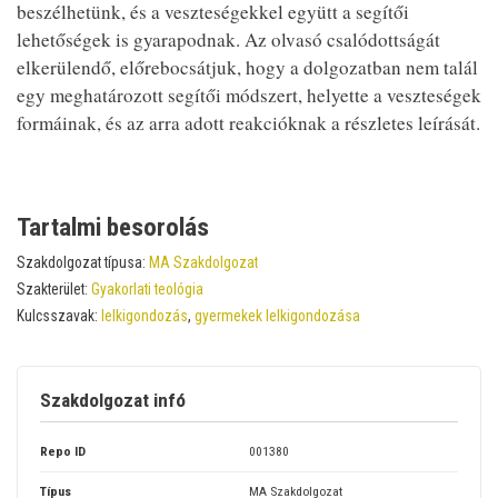
beszélhetünk, és a veszteségekkel együtt a segítői
lehetőségek is gyarapodnak. Az olvasó csalódottságát
elkerülendő, előrebocsátjuk, hogy a dolgozatban nem talál
egy meghatározott segítői módszert, helyette a veszteségek
formáinak, és az arra adott reakcióknak a részletes leírását.
Tartalmi besorolás
Szakdolgozat típusa:
MA Szakdolgozat
Szakterület:
Gyakorlati teológia
Kulcsszavak:
lelkigondozás
,
gyermekek lelkigondozása
Szakdolgozat infó
Repo ID
001380
Típus
MA Szakdolgozat