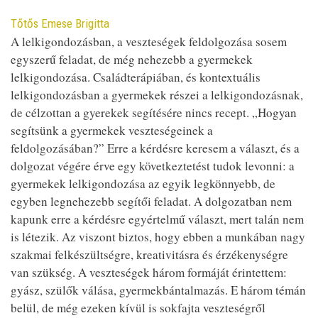
Contributor
Tőtős Emese Brigitta
A lelkigondozásban, a veszteségek feldolgozása sosem
egyszerű feladat, de még nehezebb a gyermekek
lelkigondozása. Családterápiában, és kontextuális
lelkigondozásban a gyermekek részei a lelkigondozásnak,
de célzottan a gyerekek segítésére nincs recept. „Hogyan
segítsünk a gyermekek veszteségeinek a
feldolgozásában?” Erre a kérdésre keresem a választ, és a
dolgozat végére érve egy következtetést tudok levonni: a
gyermekek lelkigondozása az egyik legkönnyebb, de
egyben legnehezebb segítői feladat. A dolgozatban nem
kapunk erre a kérdésre egyértelmű választ, mert talán nem
is létezik. Az viszont biztos, hogy ebben a munkában nagy
szakmai felkészültségre, kreativitásra és érzékenységre
van szükség. A veszteségek három formáját érintettem:
gyász, szülők válása, gyermekbántalmazás. E három témán
belül, de még ezeken kívül is sokfajta veszteségről