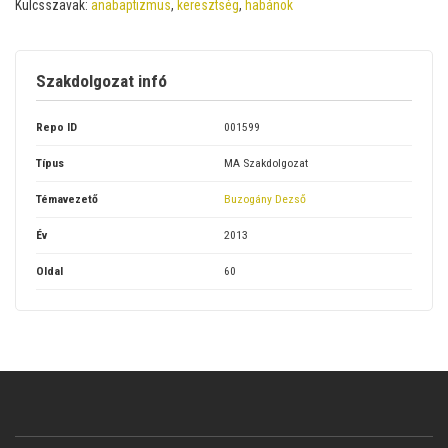
Kulcsszavak:
anabaptizmus
,
keresztség
,
habánok
Szakdolgozat infó
Repo ID
001599
Típus
MA Szakdolgozat
Témavezető
Buzogány Dezső
Év
2013
Oldal
60