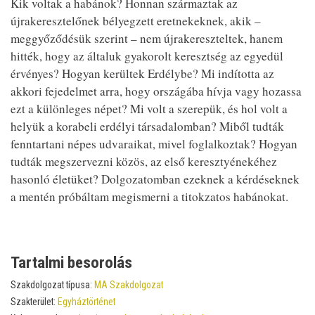
Kik voltak a habánok? Honnan származtak az
újrakeresztelőnek bélyegzett eretnekeknek, akik –
meggyőződésük szerint – nem újrakereszteltek, hanem
hitték, hogy az általuk gyakorolt keresztség az egyedül
érvényes? Hogyan kerültek Erdélybe? Mi indította az
akkori fejedelmet arra, hogy országába hívja vagy hozassa
ezt a különleges népet? Mi volt a szerepük, és hol volt a
helyük a korabeli erdélyi társadalomban? Miből tudták
fenntartani népes udvaraikat, mivel foglalkoztak? Hogyan
tudták megszervezni közös, az első keresztyénekéhez
hasonló életüket? Dolgozatomban ezeknek a kérdéseknek
a mentén próbáltam megismerni a titokzatos habánokat.
Tartalmi besorolás
Szakdolgozat típusa:
MA Szakdolgozat
Szakterület:
Egyháztörténet