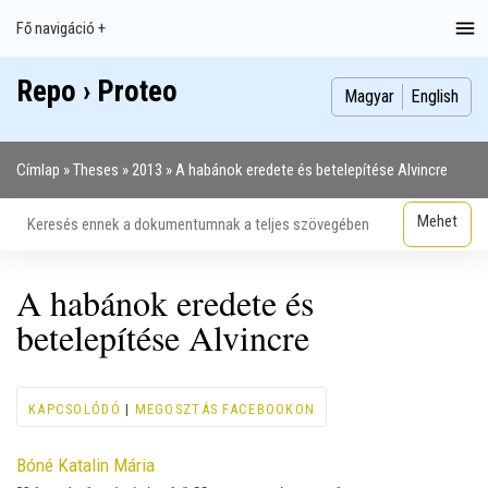
Ugrás
Fő navigáció +
Main
a
navigation
tartalomra
Repo › Proteo
Index
Publikációk
Szakdolgozatok
Képek
Szerzők
Magyar
English
Címlap
Theses
2013
A habánok eredete és betelepítése Alvincre
Morzsa
A habánok eredete és
betelepítése Alvincre
KAPCSOLÓDÓ
|
MEGOSZTÁS FACEBOOKON
Contributor
Bóné Katalin Mária