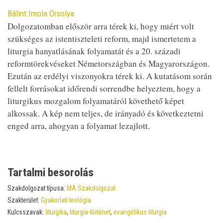
Contributor
Bálint Imola Orsolya
Dolgozatomban először arra térek ki, hogy miért volt
szükséges az istentiszteleti reform, majd ismertetem a
liturgia hanyatlásának folyamatát és a 20. századi
reformtörekvéseket Németországban és Magyarországon.
Ezután az erdélyi viszonyokra térek ki. A kutatásom során
fellelt forrásokat időrendi sorrendbe helyeztem, hogy a
liturgikus mozgalom folyamatáról követhető képet
alkossak. A kép nem teljes, de irányadó és következtetni
enged arra, ahogyan a folyamat lezajlott.
Tartalmi besorolás
Szakdolgozat típusa:
MA Szakdolgozat
Szakterület:
Gyakorlati teológia
Kulcsszavak:
liturgika
,
liturgia-történet
,
evangélikus liturgia