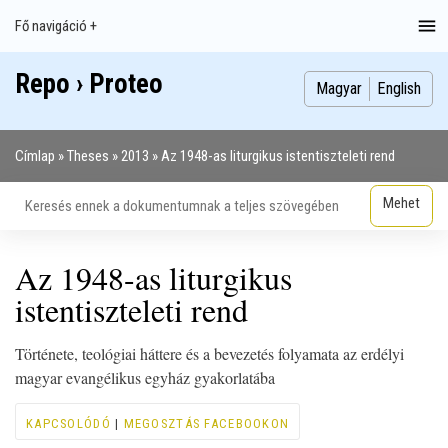
Ugrás
Fő navigáció +
Main
a
navigation
tartalomra
Repo › Proteo
Index
Publikációk
Szakdolgozatok
Képek
Szerzők
Magyar
English
Címlap
Theses
2013
Az 1948-as liturgikus istentiszteleti rend
Morzsa
Az 1948-as liturgikus
istentiszteleti rend
Története, teológiai háttere és a bevezetés folyamata az erdélyi
magyar evangélikus egyház gyakorlatába
KAPCSOLÓDÓ
|
MEGOSZTÁS FACEBOOKON