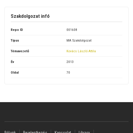
Szakdolgozat infó
Repo ID
001608
Típus
MA Szakdolgozat
Témavezető
Kovács László Attila
Év
2013
Oldal
70
Footer
Rólunk
Bejelentkezés
Kapcsolat
Library