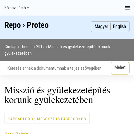
Ugrás
Fő navigáció +
Main
a
navigation
tartalomra
Repo › Proteo
Index
Publikációk
Szakdolgozatok
Képek
Szerzők
Magyar
English
Címlap
Theses
2012
Misszió és gyülekezetépítés korunk
Morzsa
gyülekezetében
Misszió és gyülekezetépítés
korunk gyülekezetében
KAPCSOLÓDÓ
|
MEGOSZTÁS FACEBOOKON