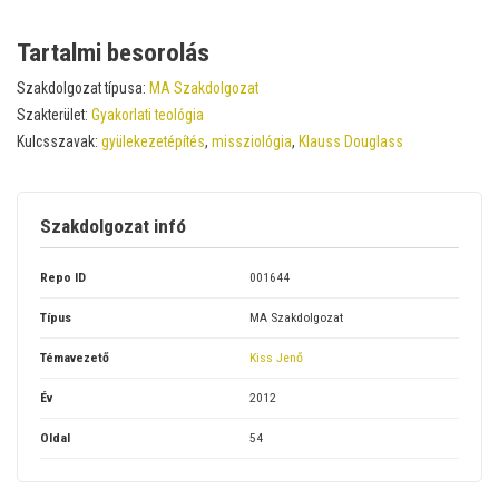
Tartalmi besorolás
Szakdolgozat típusa:
MA Szakdolgozat
Szakterület:
Gyakorlati teológia
Kulcsszavak:
gyülekezetépítés
,
missziológia
,
Klauss Douglass
Szakdolgozat infó
Repo ID
001644
Típus
MA Szakdolgozat
Témavezető
Kiss Jenő
Év
2012
Oldal
54