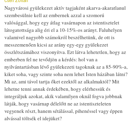
Contributor
Cseh Zoltán
Nagyvárosi gyülekezet aktív tagjaként akarva-akaratlanul
szembesülnie kell az embernek azzal a szomorú
valósággal, hogy egy átlag vasárnapon az istentisztelet
látogatottsága alig éri el a 10-15%-os arányt. Faluhelyen
valamivel nagyobb számokról beszélhetünk, de ott is
messzemenően kicsi az arány egy-egy gyülekezet
összlétszámához viszonyítva. Ezt látva lehetetlen, hogy az
emberben fel ne tevődjön a kérdés: hol van a
nyilvántartásban lévő gyülekezeti tagoknak az a 85-90%-a,
kiket soha, vagy szinte soha nem lehet Isten házában látni?
Mi az, ami távol tartja őket ezektől az alkalmaktól? Mit
lehetne tenni annak érdekében, hogy elérhessük és
integráljuk azokat, akik valamilyen oknál fogva jobbnak
látják, hogy vasárnap délelőtt ne az istentiszteleten
vegyenek részt, hanem sétálással, pihenéssel vagy éppen
alvással töltsék el idejüket?