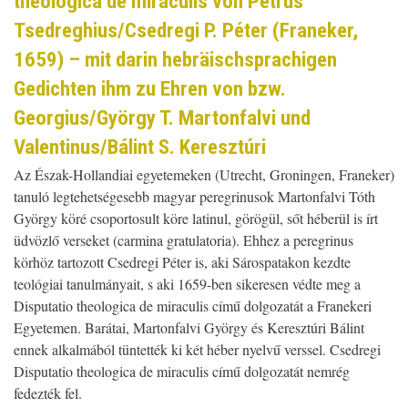
theologica de miraculis von Petrus
Tsedreghius/Csedregi P. Péter (Franeker,
1659) – mit darin hebräischsprachigen
Gedichten ihm zu Ehren von bzw.
Georgius/György T. Martonfalvi und
Valentinus/Bálint S. Keresztúri
Az Észak-Hollandiai egyetemeken (Utrecht, Groningen, Franeker)
tanuló legtehetségesebb magyar peregrinusok Martonfalvi Tóth
György köré csoportosult köre latinul, görögül, sőt héberül is írt
üdvözlő verseket (carmina gratulatoria). Ehhez a peregrinus
körhöz tartozott Csedregi Péter is, aki Sárospatakon kezdte
teológiai tanulmányait, s aki 1659-ben sikeresen védte meg a
Disputatio theologica de miraculis című dolgozatát a Franekeri
Egyetemen. Barátai, Martonfalvi György és Keresztúri Bálint
ennek alkalmából tüntették ki két héber nyelvű verssel. Csedregi
Disputatio theologica de miraculis című dolgozatát nemrég
fedezték fel.