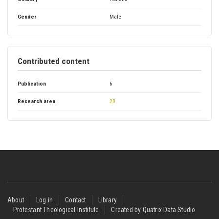
Gender
Male
Contributed content
Publication
6
Research area
20
Footer
About
Log in
Contact
Library
Protestant Theological Institute
Created by Quatrix Data Studio
menu