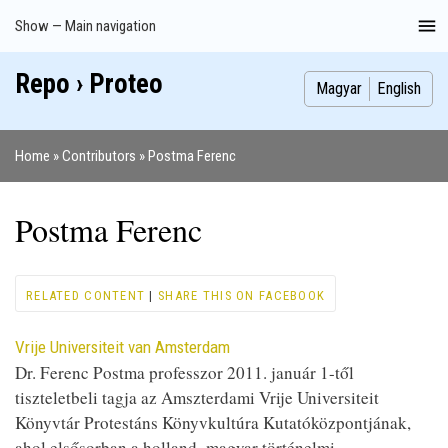
Skip
Show — Main navigation
Main
to
navigation
main
Repo › Proteo
Index
Publications
Theses
Images
Contributors
content
Magyar
English
Home
Contributors
Postma Ferenc
Breadcrumb
Postma Ferenc
RELATED CONTENT
|
SHARE THIS ON FACEBOOK
Vrije Universiteit van Amsterdam
Dr. Ferenc Postma professzor 2011. január 1-től
tiszteletbeli tagja az Amszterdami Vrije Universiteit
Könyvtár Protestáns Könyvkultúra Kutatóközpontjának,
ahol elsősorban a holland–magyar történelmi