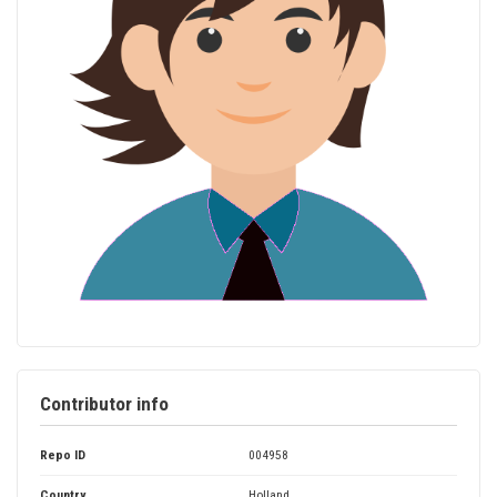
Contributor info
Repo ID
004958
Country
Holland