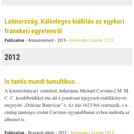
Latinország. Különleges kiállítás az egykori
franekeri egyetemről
›
›
›
Publication
Announcement
2019
Református Szemle 112.3
2012
In tantis mundi tumultibus...
A körmöcbányai1 születésű, lutheránus Michaël Corvinus2 M. M.
C. C. kezdőbetűkkel írta alá a gondosan lejegyzett emlékkönyvét
megnyitó „Deliciae Batavicae”-t. Az írás 1623-ból származik, s a
címlap tanúsága szerint Corvinus ugyanabbanaz évben indította az
albumot is.
›
›
›
Publication
Research article
2012
Református Szemle 105.6