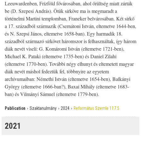
Leeuwardenben, Frízföld fővárosában, ahol őrültség miatt zárták
be (D. Szepesi András). Ötük sírköve ma is megmaradt a
történelmi Martini templomban, Franeker belvárosában. Két sírkő
a 17. századból származik (Csernátoni István, eltemetve 1644-ben,
és N. Szepsi János, eltemetve 1658-ban). Egy harmadik 18.
századból származó sírkövet háromszor is felhasználtak, így három
diák nevét viseli: G. Komáromi István (eltemetve 1721-ben),
Michael K. Pataki (eltemetve 1735-ben) és Daniel Zilahi
(eltemetve 1770-ben). További négy elhunyt és eltemetett magyar
diák nevét máshol fedeztük fel, többnyire az egyetem
archívumaiban: Némethi István (eltemetve 1654-ben), Balkányi
György (eltemetve 1666-ban?), Baxai Mihály (eltemetve 1683-
ban) és Vilmányi Sámuel (eltemetve 1779-ben).
›
›
›
Publication
Szaktanulmány
2024
Református Szemle 117.5
2021