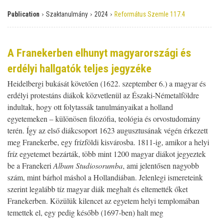
›
›
›
Publication
Szaktanulmány
2024
Református Szemle 117.4
A Franekerben elhunyt magyarországi és
erdélyi hallgatók teljes jegyzéke
Heidelbergi bukását követően (1622. szeptember 6.) a magyar és
erdélyi protestáns diákok közvetlenül az Északi-Németalföldre
indultak, hogy ott folytassák tanulmányaikat a holland
egyetemeken – különösen filozófia, teológia és orvostudomány
terén. Így az első diákcsoport 1623 augusztusának végén érkezett
meg Franekerbe, egy frízföldi kisvárosba. 1811-ig, amikor a helyi
fríz egyetemet bezárták, több mint 1200 magyar diákot jegyeztek
be a Franekeri
Album Studiosorumba
, ami jelentősen nagyobb
szám, mint bárhol máshol a Hollandiában. Jelenlegi ismereteink
szerint legalább tíz magyar diák meghalt és eltemették őket
Franekerben. Közülük kilencet az egyetem helyi templomában
temettek el, egy pedig később (1697-ben) halt meg