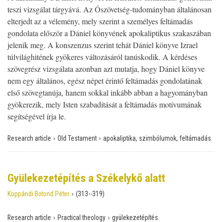
teszi vizsgálat tárgyává. Az Ószövetség-tudományban általánosan
elterjedt az a vélemény, mely szerint a személyes feltámadás
gondolata először a Dániel könyvének apokaliptikus szakaszában
jelenik meg. A konszenzus szerint tehát Dániel könyve Izrael
túlvilághitének gyökeres változásáról tanúskodik. A kérdéses
szövegrész vizsgálata azonban azt mutatja, hogy Dániel könyve
nem egy általános, egész népet érintő feltámadás gondolatának
első szövegtanúja, hanem sokkal inkább abban a hagyományban
gyökerezik, mely Isten szabadítását a feltámadás motívumának
segítségével írja le.
›
›
Research article
Old Testament
apokaliptika, szimbólumok, feltámadás
Gyülekezetépítés a Székelykő alatt
›
Koppándi Botond Péter
(313--319)
›
›
Research article
Practical theology
gyülekezetépítés