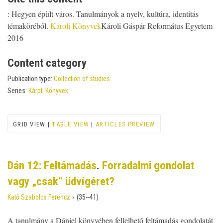
: Hegyen épült város. Tanulmányok a nyelv, kultúra, identitás
témaköréből.
Károli Könyvek
Károli Gáspár Református Egyetem
2016
Content category
Publication type:
Collection of studies
Series:
Károli Könyvek
GRID VIEW |
TABLE VIEW
|
ARTICLES PREVIEW
Dán 12: Feltámadás
.
Forradalmi gondolat
vagy „csak” üdvígéret?
›
Kató Szabolcs Ferencz
(35--41)
A tanulmány a Dániel könyvében fellelhető feltámadás gondolatát