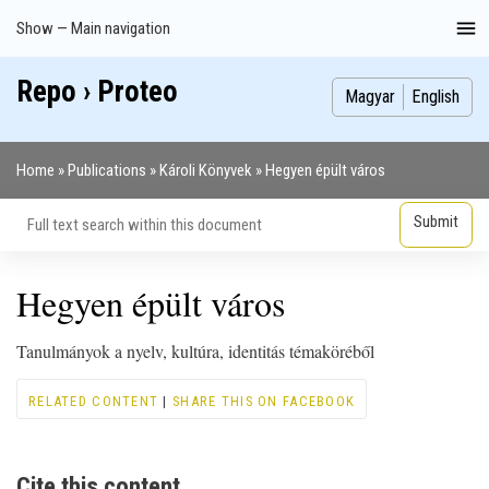
Skip
Show — Main navigation
Main
to
navigation
main
Repo › Proteo
Index
Publications
Theses
Images
Contributors
content
Magyar
English
Home
Publications
Károli Könyvek
Hegyen épült város
Breadcrumb
Hegyen épült város
Tanulmányok a nyelv, kultúra, identitás témaköréből
RELATED CONTENT
|
SHARE THIS ON FACEBOOK
Cite this content