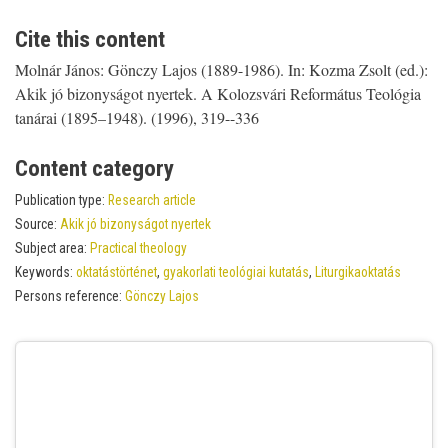
Cite this content
Molnár János: Gönczy Lajos (1889-1986). In: Kozma Zsolt (ed.):
Akik jó bizonyságot nyertek. A Kolozsvári Református Teológia
tanárai (1895–1948). (1996), 319--336
Content category
Publication type:
Research article
Source:
Akik jó bizonyságot nyertek
Subject area:
Practical theology
Keywords:
oktatástörténet
,
gyakorlati teológiai kutatás
,
Liturgikaoktatás
Persons reference:
Gönczy Lajos