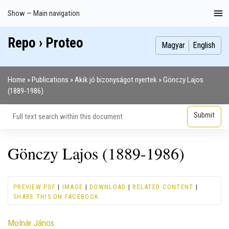
Skip
Show — Main navigation
Main
to
navigation
main
Repo › Proteo
Index
Publications
Theses
Images
Contributors
content
Magyar
English
Home
Publications
Akik jó bizonyságot nyertek
Gönczy Lajos
Breadcrumb
(1889-1986)
Gönczy Lajos (1889-1986)
PREVIEW PDF
|
IMAGE
|
DOWNLOAD
|
RELATED CONTENT
|
SHARE THIS ON FACEBOOK
Contributor
Molnár János