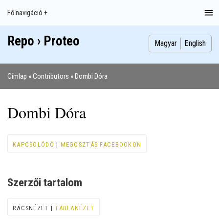
Ugrás
Fő navigáció +
Main
a
navigation
tartalomra
Repo › Proteo
Index
Publikációk
Szakdolgozatok
Képek
Szerzők
Magyar
English
Címlap
Contributors
Dombi Dóra
Morzsa
Dombi Dóra
KAPCSOLÓDÓ
|
MEGOSZTÁS FACEBOOKON
Szerzői tartalom
RÁCSNÉZET |
TÁBLANÉZET