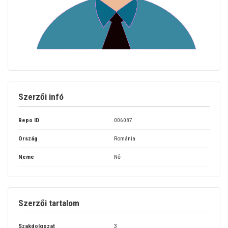
Szerzői infó
Repo ID
006087
Ország
Románia
Neme
Nő
Szerzői tartalom
Szakdolgozat
3