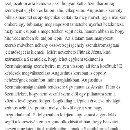
Dolgozatom arra keres választ, hogyan kell a Szentháromság
személyeit egyben és külön látni, elképzelni. Augustinus komoly
bibliaismerettel és apologetikai céllal írta meg művét, így a mai kor
embere egy bibliailag megalapozott tantételbe nyerhet betekintést,
mely nem csupán a megértésben segít neki, hanem abban is, hogy
hite védelmében fel tudjon lépni. Az általam tanulmányozott
szerző művében néhány ószövetségi igehely szentháromságtani
jelentőségét is kiemeli. Miért nevezhető Fiúnak Jézus, kitől
származik a Szentlélek, hogy lehet egyként tekinteni a
Szentháromság személyeire, milyen viszony áll fenn közöttük? E
kérdések megválaszolása Augustinus korában is éppoly
nehézségnek számított, mint napjainkban. Augustinus
Szentháromságtanának rendszere úgy mutat az Atyára, Fiúra és
Szentlélekre, hogy nem veszíti szem elől egy pillanatra sem a
köztük levő egyenlőséget. Logikailag felépített érvelése rávilágít
számos achillesi pontra, melyek közül egyet sem hagy
megoldatlanul. E dolgozatban kifejtett augustinusi elgondolás
segíti a keresztyén ember gondolkodását abban, hogy beavatott
legyen eme isteni titok rejtelmeibe, annak a Szentháromságnak a