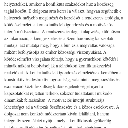
helyzetekkel, amikor a konfliktus szakadékot húz a közösség
tagjai között. E dolgozat arra keresi a választ, hogyan segíthetik e
helyzetek mélyebb megértését és kezelését a rendszeres teológia, a
kötődéselmélet, a kontextuális lelkigondozás és a motivációs
interjú módszertana. A rendszeres teológiai alapvetés, különösen
az inkarnáció, a kiengesztelés és a Szentháromság kapcsolati
mintája, azt mutatja meg, hogy a bűn és a megváltás valósága
miként befolyásolja az ember közösségi viszonyulását. A
kötődéselmélet vizsgálata feltárja, hogy a gyermekkori kötődési
minták miként befolyásolják a felnőttkori konfliktuskezelési
reakciókat. A kontextuális lelkigondozás elméletének keretében a
konstruktív és destruktív jogosultság, valamint a megbocsátás és
exoneráció közti feszültség különös jelentőséget nyert a
kapcsolatokat rejtetten terhelő, sokszor tudattalanul működő
dinamikák feltárásában. A motivációs interjú struktúrája
lehetőséget ad a változás ösztönzésére és a közös cselekvésre. A
dolgozat nem konkrét módszertant kíván felállítani, hanem
integratív szemléletet nyújt, amely a konfliktusok gyökeréig
hatolva segíti elő a tartós változást, ott, ahol lehetséges, a