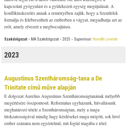
kapcsolati gyógyulást és a gyülekezeti egység megújulását. A
konfliktuskezelés annak a reményében zajlik, hogy a Szentlélek
formálja és felébresztheti az emberben a vágyat, megadhatja azt az
erőt, amely elvezeti a megbocsájtásra.
›
›
›
Szakdolgozat
MA Szakdolgozat
2025
Supervisor:
Horváth Levente
2023
Augustinus Szentháromság-tana a De
Trinitate című műve alapján
E dolgozat Aurelius Augustinus Szentháromságtanának mélyebb
megértésére összpontosít. Református egyházunk, hitvallásunk
meghatározó tétele a Szentháromságtan, mely a maga
titokzatosságával mindig hagy kérdéseket maga mögött, sok hívő
ember számára nem egyértelmű, mit foglal magába e tétel.