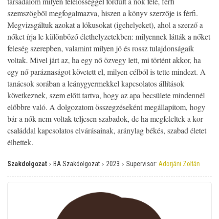
társadalom milyen felelősséggel fordult a nők felé, férfi
szemszögből megfogalmazva, hiszen a könyv szerzője is férfi.
Megvizsgáltuk azokat a lókusokat (igehelyeket), ahol a szerző a
nőket írja le különböző élethelyzetekben: milyennek látták a nőket
feleség szerepben, valamint milyen jó és rossz tulajdonságaik
voltak. Mivel járt az, ha egy nő özvegy lett, mi történt akkor, ha
egy nő paráznaságot követett el, milyen célból is tette mindezt. A
tanácsok sorában a leánygyermekkel kapcsolatos állítások
következnek, szem előtt tartva, hogy az apa becsülete mindennél
előbbre való. A dolgozatom összegzéseként megállapítom, hogy
bár a nők nem voltak teljesen szabadok, de ha megfeleltek a kor
családdal kapcsolatos elvárásainak, aránylag békés, szabad életet
élhettek.
›
›
›
Szakdolgozat
BA Szakdolgozat
2023
Supervisor:
Adorjáni Zoltán