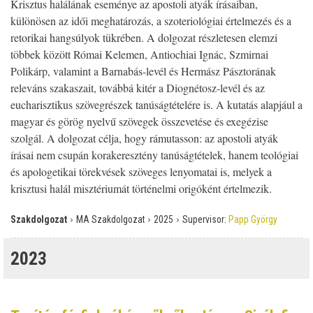
Krisztus halálának eseménye az apostoli atyák írásaiban,
különösen az idői meghatározás, a szoteriológiai értelmezés és a
retorikai hangsúlyok tükrében. A dolgozat részletesen elemzi
többek között Római Kelemen, Antiochiai Ignác, Szmirnai
Polikárp, valamint a Barnabás-levél és Hermász Pásztorának
releváns szakaszait, továbbá kitér a Diognétosz-levél és az
eucharisztikus szövegrészek tanúságtételére is. A kutatás alapjául a
magyar és görög nyelvű szövegek összevetése és exegézise
szolgál. A dolgozat célja, hogy rámutasson: az apostoli atyák
írásai nem csupán korakeresztény tanúságtételek, hanem teológiai
és apologetikai törekvések szöveges lenyomatai is, melyek a
krisztusi halál misztériumát történelmi origóként értelmezik.
›
›
›
Szakdolgozat
MA Szakdolgozat
2025
Supervisor:
Papp György
2023