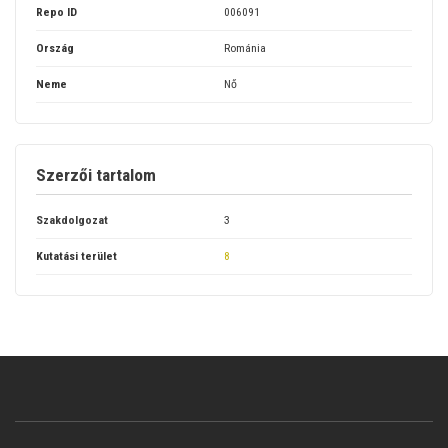
Repo ID
006091
Ország
Románia
Neme
Nő
Szerzői tartalom
Szakdolgozat
3
Kutatási terület
8