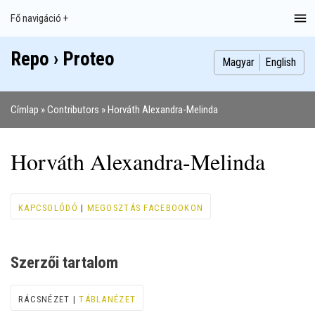
Ugrás
Fő navigáció +
Main
a
navigation
tartalomra
Repo › Proteo
Index
Publikációk
Szakdolgozatok
Képek
Szerzők
Magyar
English
Címlap
Contributors
Horváth Alexandra-Melinda
Morzsa
Horváth Alexandra-Melinda
KAPCSOLÓDÓ
|
MEGOSZTÁS FACEBOOKON
Szerzői tartalom
RÁCSNÉZET |
TÁBLANÉZET