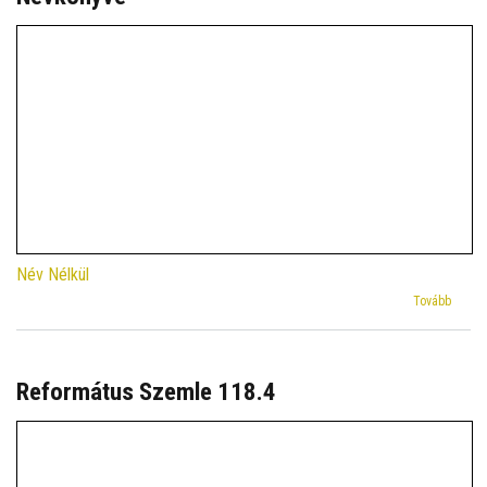
Név Nélkül
(Az
Tovább
Erdély
Reform
Anyas
Névkö
Református Szemle 118.4