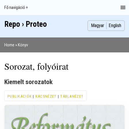
Ugrás
Fő navigáció +
Main
a
navigation
tartalomra
Repo › Proteo
Index
Publikációk
Szakdolgozatok
Képek
Szerzők
Magyar
English
Home
Könyv
Morzsa
Sorozat, folyóirat
Kiemelt sorozatok
PUBLIKÁCIÓK
|
RÁCSNÉZET
|
TÁBLANÉZET