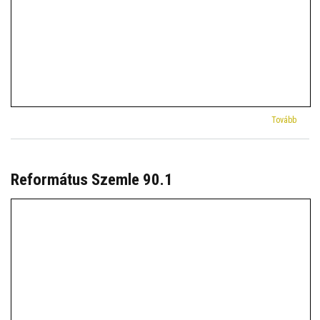
(Refor
Tovább
Szeml
118.4)
Református Szemle 90.1