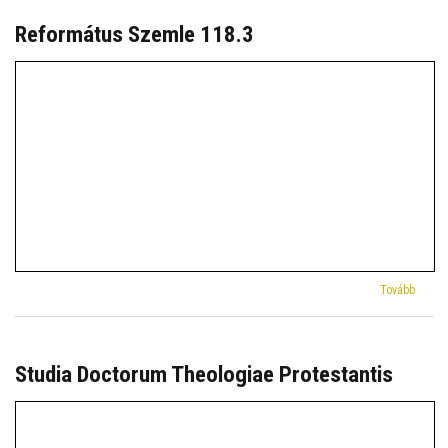
Református Szemle 118.3
(Refor
Tovább
Szeml
118.3)
Studia Doctorum Theologiae Protestantis