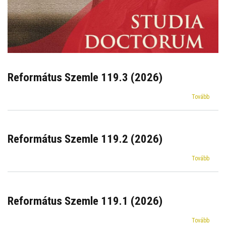
Református Szemle 119.3 (2026)
(Refor
Tovább
Szeml
119.3
(2026)
Református Szemle 119.2 (2026)
(Refor
Tovább
Szeml
119.2
(2026)
Református Szemle 119.1 (2026)
(Refor
Tovább