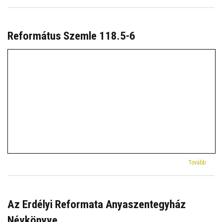
Szeml
119.1
(2026)
Református Szemle 118.5-6
(Refor
Tovább
Szeml
118.5-
6)
Az Erdélyi Reformata Anyaszentegyház
Névkönyve