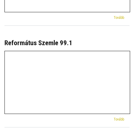
(Refor
Tovább
Szeml
90.1)
Református Szemle 99.1
(Refor
Tovább
Szeml
99.1)