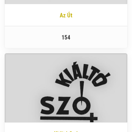
Az Út
154