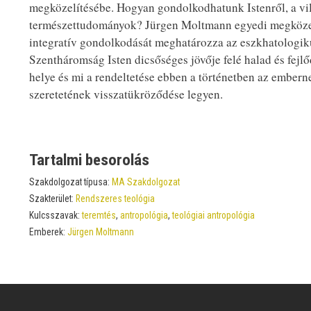
megközelítésébe. Hogyan gondolkodhatunk Istenről, a vil
természettudományok? Jürgen Moltmann egyedi megközelíté
integratív gondolkodását meghatározza az eszkhatologikus 
Szentháromság Isten dicsőséges jövője felé halad és fejlő
helye és mi a rendeltetése ebben a történetben az embe
szeretetének visszatükröződése legyen.
Tartalmi besorolás
Szakdolgozat típusa:
MA Szakdolgozat
Szakterület:
Rendszeres teológia
Kulcsszavak:
teremtés
,
antropológia
,
teológiai antropológia
Emberek:
Jürgen Moltmann