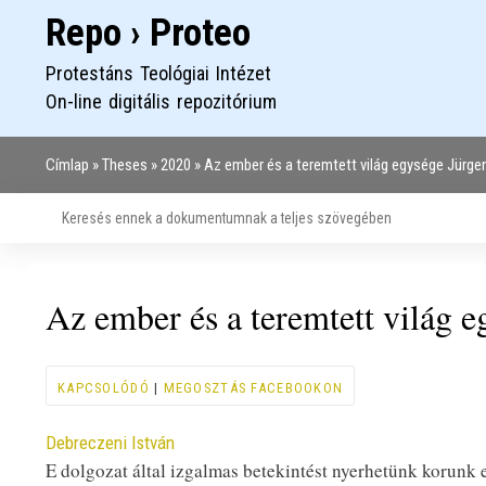
Repo › Proteo
Protestáns Teológiai Intézet
On-line digitális repozitórium
Címlap
Theses
2020
Az ember és a teremtett világ egysége Jürg
Morzsa
Az ember és a teremtett világ 
KAPCSOLÓDÓ
|
MEGOSZTÁS FACEBOOKON
Contributor
Debreczeni István
E dolgozat által izgalmas betekintést nyerhetünk korunk