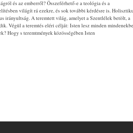
ágról és az emberről? Összeférhető-e a teológia és a
sben világít rá ezekre, és sok további kérdésre is. Holisztiku
irányultság. A teremtett világ, amelyet a Szentlélek betölt, a
dik. Végül a teremtés eléri célját: Isten lesz minden mindenekb
rnek? Hogy s teremtmények közösségében Isten