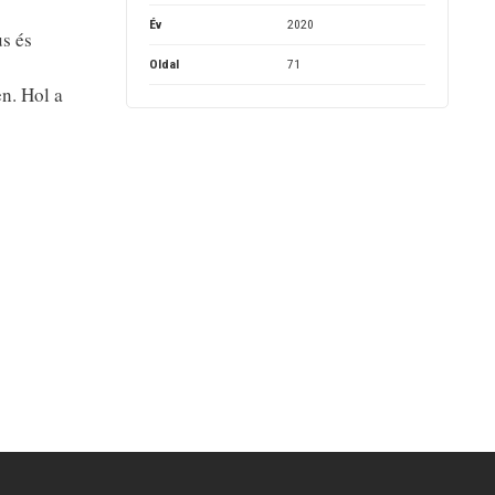
Év
2020
s és
Oldal
71
en. Hol a