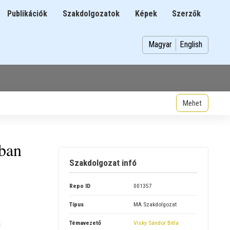
Publikációk
Szakdolgozatok
Képek
Szerzők
n
Magyar
English
ában
Szakdolgozat infó
Repo ID
001357
Típus
MA Szakdolgozat
i
Témavezető
Visky Sándor Béla