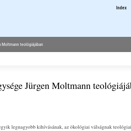
Ugrás
Index
Main
a
navigatio
tartalomra
en Moltmann teológiájában
egysége Jürgen Moltmann teológiáj
 egyik legnagyobb kihívásának, az ökológiai válságnak teológia