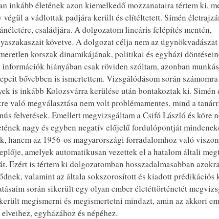
ban inkább életének azon kiemelkedő mozzanataira tértem ki, m
égül a vádlottak padjára került és elítéltetett. Simén életrajz
életére, családjára. A dolgozatom lineáris felépítés mentén,
lyaszakaszait követve. A dolgozat célja nem az ügynökvadászat
meretlen korszak dinamikájának, politikai és egyházi döntései
l információk hiányában csak röviden szóltam, azonban munkás
erepeit bővebben is ismertettem. Vizsgálódásom során számomra 
yek is inkább Kolozsvárra kerülése után bontakoztak ki. Simén 
kre való megválasztása nem volt problémamentes, mind a tanárr
nús felvetések. Emellett megvizsgáltam a Csifó László és köre 
letének nagy és egyben negatív előjelű fordulópontját mindenek
ték, hanem az 1956-os magyarországi forradalomhoz való viszon
eplője, amelyek automatikusan vezettek el a hatalom általi meg
ját. Ezért is tértem ki dolgozatomban hosszadalmasabban azokr
nek, valamint az általa sokszorosított és kiadott prédikációs 
atásaim során sikerült egy olyan ember életéttörténetét megvizsg
sikerült megismerni és megismertetni mindazt, amin az akkori e
 elveihez, egyházához és népéhez.