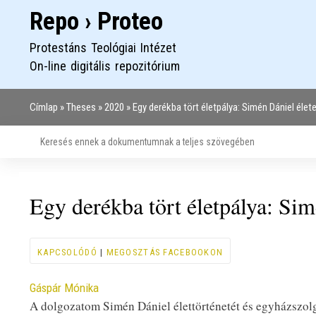
Repo › Proteo
Protestáns Teológiai Intézet
On-line digitális repozitórium
Címlap
Theses
2020
Egy derékba tört életpálya: Simén Dániel éle
Morzsa
Egy derékba tört életpálya: Sim
KAPCSOLÓDÓ
|
MEGOSZTÁS FACEBOOKON
Contributor
Gáspár Mónika
A dolgozatom Simén Dániel élettörténetét és egyházszolgá