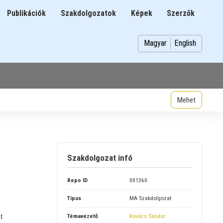
Publikációk
Szakdolgozatok
Képek
Szerzők
n
Magyar
English
Szakdolgozat infó
Repo ID
001360
Típus
MA Szakdolgozat
t
Témavezető
Kovács Sándor