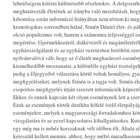
lehetőségem kitérni különösebb részletekre. A dolgozat
meghatározták életének az irányba való mozdulását, hogy v
kibontása során információ hiányában nem tértem ki magán
kronologikus sorrendben halad, Simén Dániel élet- és pá
olcsó populizmus volt, hanem a számomra teljességgel is
megértése. Gyermekkoráról, diákéveiről és magánéletérő
egyházszolgálatát és az egyházi vezetésben betöltött sz
nyilvánvalóvá vált, hogy az ő életét meghatározó esemén
kiemelkedőbb mozzanatai, a különféle egyházi tisztsége
pedig a főjegyzővé választása körül voltak homályos, gya
megfigyeléseket, melynek Simén is a tagja volt. Simén é
csoportos megfigyelés útján szerzett információk képez
Ekkor, és ennek kapcsán két olyan eseménynek lett a szer
Ezek az események törték derékba felfelé ívelő életpályá
eseményekre, melyek a magyarországi forradalomhoz kötőd
vizsgálatára és az ezzel kapcsolatos kihallgatásokra. Kut
egy még ma is nehéz korszaknak vélt időben élt. Általa 
keresztül kellett mennie, ahhoz, hogy méltó maradhasson