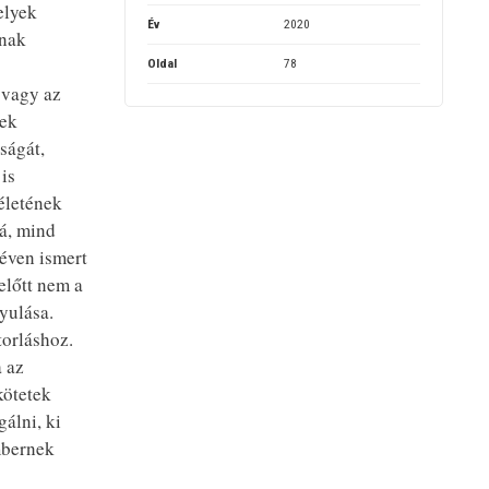
elyek
Év
2020
ának
Oldal
78
 vagy az
nek
ságát,
is
életének
á, mind
néven ismert
előtt nem a
yulása.
torláshoz.
a az
kötetek
álni, ki
mbernek