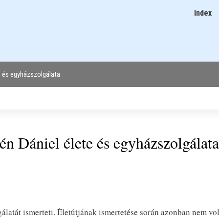
Ugrás
Index
Main
a
navigatio
tartalomra
te és egyházszolgálata
én Dániel élete és egyházszolgálata
latát ismerteti. Életútjának ismertetése során azonban nem vol