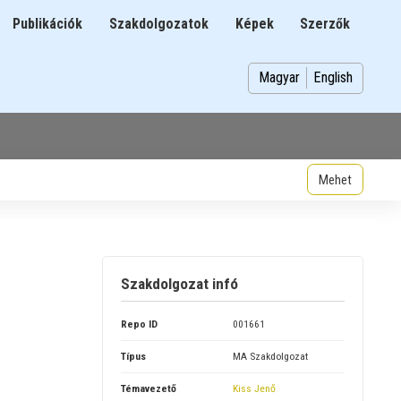
Publikációk
Szakdolgozatok
Képek
Szerzők
n
Magyar
English
Szakdolgozat infó
Repo ID
001661
Típus
MA Szakdolgozat
Témavezető
Kiss Jenő