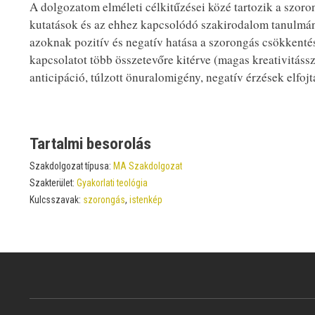
A dolgozatom elméleti célkitűzései közé tartozik a szoro
kutatások és az ehhez kapcsolódó szakirodalom tanulmán
azoknak pozitív és negatív hatása a szorongás csökkentés
kapcsolatot több összetevőre kitérve (magas kreativitássz
anticipáció, túlzott önuralomigény, negatív érzések elfojt
Tartalmi besorolás
Szakdolgozat típusa:
MA Szakdolgozat
Szakterület:
Gyakorlati teológia
Kulcsszavak:
szorongás
,
istenkép