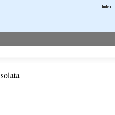
Ugrás
Index
Main
a
navigatio
tartalomra
solata