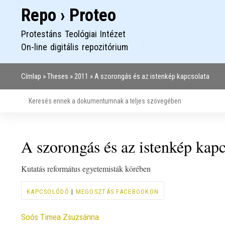
Repo › Proteo
Protestáns Teológiai Intézet
On-line digitális repozitórium
Címlap
Theses
2011
A szorongás és az istenkép kapcsolata
Morzsa
A szorongás és az istenkép kapc
Kutatás református egyetemisták körében
KAPCSOLÓDÓ
|
MEGOSZTÁS FACEBOOKON
Contributor
Soós Timea Zsuzsánna