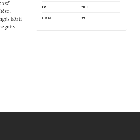
nböző
Év
2011
tése,
ngás közti
Oldal
99
 negatív