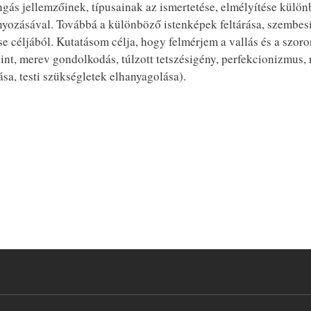
ngás jellemzőinek, típusainak az ismertetése, elmélyítése külö
yozásával. Továbbá a különböző istenképek feltárása, szembesí
e céljából. Kutatásom célja, hogy felmérjem a vallás és a szoro
int, merev gondolkodás, túlzott tetszésigény, perfekcionizmus,
ása, testi szükségletek elhanyagolása).