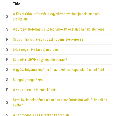
Title
A Kézdi-Orbai református egyházmegye fiataljainak istenkép
S
vizsgálata
S
Az Erdélyi Református Kollégiumok IV. osztályosainak istenképe
P
Circus infinitus, avagy posztmodern istenkeresés
S
Ekkléziogén (vallásos) neurózis
P
Képnélküli JHVH vagy képtelen Izráel?
S
A gyászfolyamat lépései és az azokhoz kapcsolódó istenképek
S
Betegségmegelőzés
P
Az egy Isten az istenek között
Serdülők istenképének alakulása a konfirmációra való felkészülés
S
évében
S
A szorongás és az istenkép kapcsolata