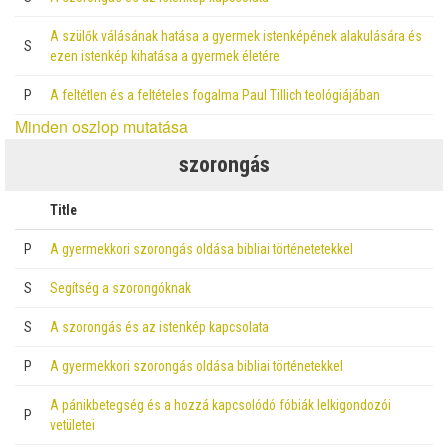
A szülők válásának hatása a gyermek istenképének alakulására és
S
ezen istenkép kihatása a gyermek életére
P
A feltétlen és a feltételes fogalma Paul Tillich teológiájában
Minden oszlop mutatása
szorongás
Title
P
A gyermekkori szorongás oldása bibliai történetetekkel
S
Segítség a szorongóknak
S
A szorongás és az istenkép kapcsolata
P
A gyermekkori szorongás oldása bibliai történetekkel
A pánikbetegség és a hozzá kapcsolódó fóbiák lelkigondozói
P
vetületei