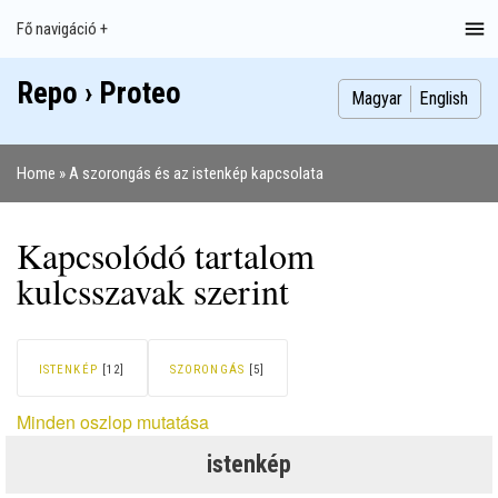
Ugrás
Fő navigáció +
Main
a
navigation
tartalomra
Repo › Proteo
Index
Publikációk
Szakdolgozatok
Képek
Szerzők
Magyar
English
Home
A szorongás és az istenkép kapcsolata
Morzsa
Kapcsolódó tartalom
kulcsszavak szerint
ISTENKÉP
[12]
SZORONGÁS
[5]
Minden oszlop mutatása
istenkép