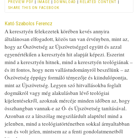
PREVIEW PDF
|
IMAGE
|
DOWNLOAD
|
RELATED CONTENT
|
SHARE THIS ON FACEBOOK
Contributor
Kató Szabolcs Ferencz
A keresztyén felekezetek körében kevés annyira
általánosan elfogadott, közös tan van érvényben, mint az,
hogy az Ószövetség az Újszövetséggel együtt és azzal
egyenértékűen a keresztyén hit alapját képezi. Eszerint
mind a keresztyén hitnek, mind a keresztyén teológiának –
és itt fontos, hogy nem vallástudományról beszélünk – az
Ószövetség éppúgy formáló tényezője és kiindulópontja,
mint az Újszövetség. Legyen szó hitvallásokba foglalt
dogmákról vagy még alakulásban lévő teológiai
kijelentésekről, azoknak mércéje minden időben az, hogy
összhangban vannak-e az Ó- és Újszövetség tanításával.
Azonban ez a látszólag megszilárdult alaptétel mind a
jelenben, mind a teológiatörténetben sokkal árnyaltabban
van és volt jelen, mintsem az a fenti gondolatmenetből