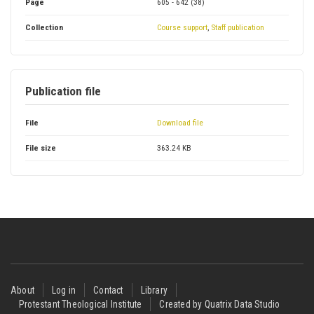
Page
605 - 642 (38)
Collection
Course support
,
Staff publication
Publication file
File
Download file
File size
363.24 KB
Footer
About
Log in
Contact
Library
Protestant Theological Institute
Created by Quatrix Data Studio
menu