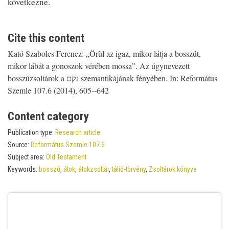
következne.
Cite this content
Kató Szabolcs Ferencz: „Örül az igaz, mikor látja a bosszút,
mikor lábát a gonoszok vérében mossa”. Az úgynevezett
bosszúzsoltárok a נקם szemantikájának fényében. In: Református
Szemle 107.6 (2014), 605--642
Content category
Publication type:
Research article
Source:
Református Szemle 107.6
Subject area:
Old Testament
Keywords:
bosszú
,
átok
,
átokzsoltár
,
tálió-törvény
,
Zsoltárok könyve