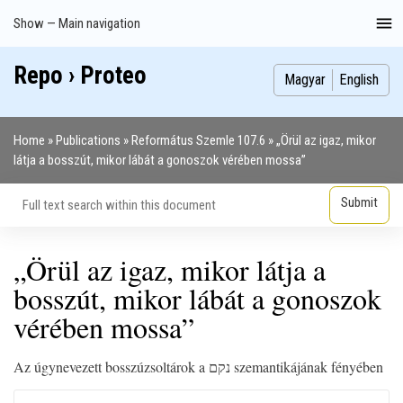
Skip
Show — Main navigation
Main
to
navigation
main
Repo › Proteo
Index
Publications
Theses
Images
Contributors
content
Magyar
English
Home
Publications
Református Szemle 107.6
„Örül az igaz, mikor
Breadcrumb
látja a bosszút, mikor lábát a gonoszok vérében mossa”
„Örül az igaz, mikor látja a
bosszút, mikor lábát a gonoszok
vérében mossa”
Az úgynevezett bosszúzsoltárok a נקם szemantikájának fényében