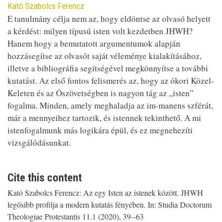
Contributor
Kató Szabolcs Ferencz
E tanulmány célja nem az, hogy eldöntse az olvasó helyett
a kérdést: milyen típusú isten volt kezdetben JHWH?
Hanem hogy a bemutatott argumentumok alapján
hozzásegítse az olvasót saját véleménye kialakításához,
illetve a bibliográfia segítségével megkönnyítse a további
kutatást. Az első fontos felismerés az, hogy az ókori Közel-
Keleten és az Ószövetségben is nagyon tág az „isten”
fogalma. Minden, amely meghaladja az im-manens szférát,
már a mennyeihez tartozik, és istennek tekinthető. A mi
istenfogalmunk más logikára épül, és ez megnehezíti
vizsgálódásunkat.
Cite this content
Kató Szabolcs Ferencz: Az egy Isten az istenek között. JHWH
legősibb profilja a modern kutatás fényében. In: Studia Doctorum
Theologiae Protestantis 11.1 (2020), 39--63