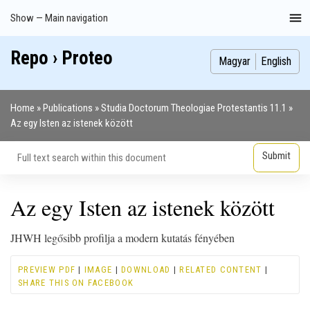
Skip
Show — Main navigation
Main
to
navigation
main
Repo › Proteo
Index
Publications
Theses
Images
Contributors
content
Magyar
English
Home
Publications
Studia Doctorum Theologiae Protestantis 11.1
Breadcrumb
Az egy Isten az istenek között
Az egy Isten az istenek között
JHWH legősibb profilja a modern kutatás fényében
PREVIEW PDF
|
IMAGE
|
DOWNLOAD
|
RELATED CONTENT
|
SHARE THIS ON FACEBOOK