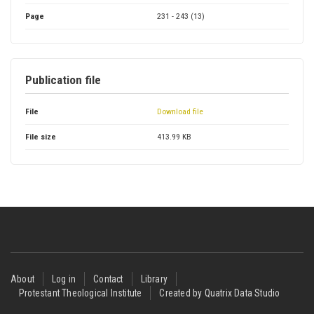
Page
231 - 243 (13)
Publication file
File
Download file
File size
413.99 KB
Footer
About
Log in
Contact
Library
Protestant Theological Institute
Created by Quatrix Data Studio
menu