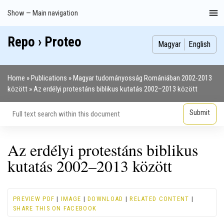
Skip
Show — Main navigation
Main
to
navigation
main
Repo › Proteo
Index
Publications
Theses
Images
Contributors
content
Magyar
English
Home
Publications
Magyar tudományosság Romániában 2002-2013
Breadcrumb
között
Az erdélyi protestáns biblikus kutatás 2002–2013 között
Az erdélyi protestáns biblikus
kutatás 2002–2013 között
PREVIEW PDF
|
IMAGE
|
DOWNLOAD
|
RELATED CONTENT
|
SHARE THIS ON FACEBOOK