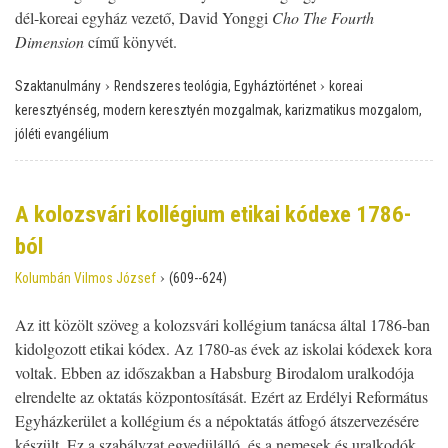
dél-koreai egyház vezető, David Yonggi
Cho The Fourth
Dimension
című könyvét.
›
›
Szaktanulmány
Rendszeres teológia, Egyháztörténet
koreai
keresztyénség, modern keresztyén mozgalmak, karizmatikus mozgalom,
jóléti evangélium
A kolozsvári kollégium etikai kódexe 1786-
ból
›
Kolumbán Vilmos József
(609--624)
Az itt közölt szöveg a kolozsvári kollégium tanácsa által 1786-ban
kidolgozott etikai kódex. Az 1780-as évek az iskolai kódexek kora
voltak. Ebben az időszakban a Habsburg Birodalom uralkodója
elrendelte az oktatás központosítását. Ezért az Erdélyi Református
Egyházkerület a kollégium és a népoktatás átfogó átszervezésére
készült. Ez a szabályzat egyedülálló, és a nemesek és uralkodók