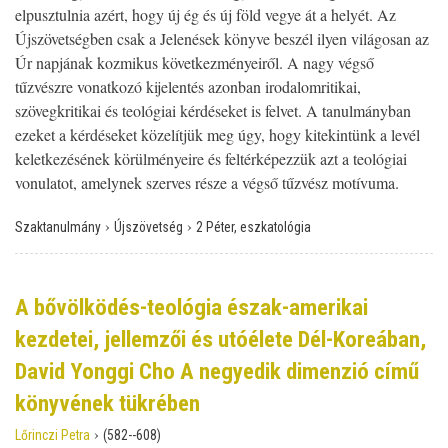
elpusztulnia azért, hogy új ég és új föld vegye át a helyét. Az
Újszövetségben csak a Jelenések könyve beszél ilyen világosan az
Úr napjának kozmikus következményeiről. A nagy végső
tűzvészre vonatkozó kijelentés azonban irodalomritikai,
szövegkritikai és teológiai kérdéseket is felvet. A tanulmányban
ezeket a kérdéseket közelítjük meg úgy, hogy kitekintünk a levél
keletkezésének körülményeire és feltérképezzük azt a teológiai
vonulatot, amelynek szerves része a végső tűzvész motívuma.
›
›
Szaktanulmány
Újszövetség
2 Péter, eszkatológia
A bővölködés-teológia észak-amerikai
kezdetei, jellemzői és utóélete Dél-Koreában,
David Yonggi Cho A negyedik dimenzió című
könyvének tükrében
›
Lőrinczi Petra
(582--608)