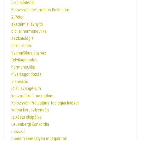
iskolatörténet
Kolozsvári Református Kollégium
2 Péter
akadémiai évnyitó
bibliai hermeneutika
eszkatológia
etikai kódex
evangélikus egyház
felvilágosodás
hermeneutika
hivatásgondozás
inspiráció
jóléti evangélium
karizmatikus mozgalom
Kolozsvári Protestáns Teológiai Intézet
koreai keresztyénség
lelkészi életpálya
Leuenbergi Konkordia
misszió
modern keresztyén mozgalmak