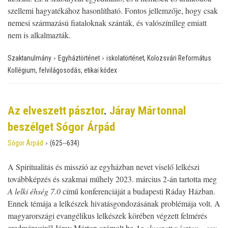
szellemi hagyatékához hasonlítható. Fontos jellemzője, hogy csak
nemesi származású fiataloknak szánták, és valószínűleg emiatt
nem is alkalmazták.
›
›
Szaktanulmány
Egyháztörténet
iskolatörténet, Kolozsvári Református
Kollégium, felvilágosodás, etikai kódex
Az elveszett pásztor
.
Járay Mártonnal
beszélget Sógor Árpád
›
Sógor Árpád
(625--634)
A Spiritualitás és misszió az egyházban nevet viselő lelkészi
továbbképzés és szakmai műhely 2023. március 2-án tartotta meg
A lelki éhség 7.0
című konferenciáját a budapesti Ráday Házban.
Ennek témája a lelkészek hivatásgondozásának problémája volt. A
magyarországi evangélikus lelkészek körében végzett felmérés
eredményeiről Járay Márton számolt be
Az elveszett pásztor – egy