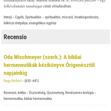
lelkészkutatás tanulságai
című előadásában.
›
›
Interjú
Egyéb, Spiritualitás
spiritualitás, misszió, hivatásgondozás,
lelkészi életpálya, evangélikus egyház
Recensio
Oda Wischmeyer (szerk.): A bibliai
hermeneutikák kézikönyve Órigenésztől
napjainkig
›
Nagy Norbert
(635--641)
›
›
Recenzió, kritika
Ószövetség, Újszövetség, Rendszeres teológia
hermeneutika, bibliai hermeneutika