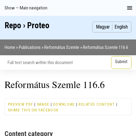
Skip
Show — Main navigation
Main
to
navigation
main
Repo › Proteo
Index
Publications
Theses
Images
Contributors
content
Magyar
English
Home
Publications
Református Szemle
Református Szemle 116.6
Breadcrumb
Református Szemle 116.6
PREVIEW PDF
|
IMAGE
|
DOWNLOAD
|
RELATED CONTENT
|
SHARE THIS ON FACEBOOK
Content category