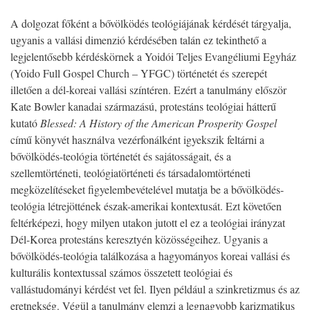
A dolgozat főként a bővölködés teológiájának kérdését tárgyalja,
ugyanis a vallási dimenzió kérdésében talán ez tekinthető a
legjelentősebb kérdéskörnek a Yoidói Teljes Evangéliumi Egyház
(Yoido Full Gospel Church – YFGC) történetét és szerepét
illetően a dél-koreai vallási színtéren. Ezért a tanulmány először
Kate Bowler kanadai származású, protestáns teológiai hátterű
kutató
Blessed: A History of the American Prosperity Gospel
című könyvét használva vezérfonálként igyekszik feltárni a
bővölködés-teológia történetét és sajátosságait, és a
szellemtörténeti, teológiatörténeti és társadalomtörténeti
megközelítéseket figyelembevételével mutatja be a bővölködés-
teológia létrejöttének észak-amerikai kontextusát. Ezt követően
feltérképezi, hogy milyen utakon jutott el ez a teológiai irányzat
Dél-Korea protestáns keresztyén közösségeihez. Ugyanis a
bővölködés-teológia találkozása a hagyományos koreai vallási és
kulturális kontextussal számos összetett teológiai és
vallástudományi kérdést vet fel. Ilyen például a szinkretizmus és az
eretnekség. Végül a tanulmány elemzi a legnagyobb karizmatikus