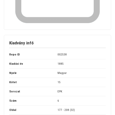
Kiadvány infó
Repo ID
002538
Kiadási év
1885
Nyelv
Magyar
Kötet
15
Sorozat
EPK
Szám
6
Oldal
177 - 208 (32)