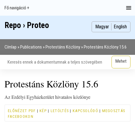
Ugrás
Fő navigáció +
Main
a
navigation
tartalomra
Repo › Proteo
Index
Publikációk
Szakdolgozatok
Képek
Szerzők
Magyar
English
Címlap
Publications
Protestáns Közlöny
Protestáns Közlöny 15.6
Morzsa
Protestáns Közlöny 15.6
Az Erdélyi Egyházkerület hivatalos közlönye
ELŐNÉZET PDF
|
KÉP
|
LETÖLTÉS
|
KAPCSOLÓDÓ
|
MEGOSZTÁS
FACEBOOKON