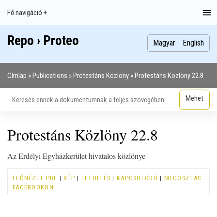
Ugrás
Fő navigáció +
Main
a
navigation
tartalomra
Repo › Proteo
Index
Publikációk
Szakdolgozatok
Képek
Szerzők
Magyar
English
Címlap
Publications
Protestáns Közlöny
Protestáns Közlöny 22.8
Morzsa
Protestáns Közlöny 22.8
Az Erdélyi Egyházkerület hivatalos közlönye
ELŐNÉZET PDF
|
KÉP
|
LETÖLTÉS
|
KAPCSOLÓDÓ
|
MEGOSZTÁS
FACEBOOKON