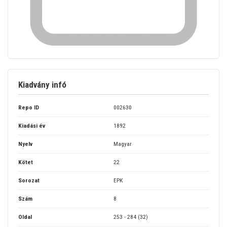
Kiadvány infó
Repo ID
002630
Kiadási év
1892
Nyelv
Magyar
Kötet
22
Sorozat
EPK
Szám
8
Oldal
253 - 284 (32)