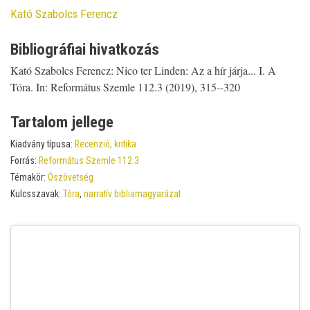
Contributor
Kató Szabolcs Ferencz
Bibliográfiai hivatkozás
Kató Szabolcs Ferencz: Nico ter Linden: Az a hír járja... I. A
Tóra. In: Református Szemle 112.3 (2019), 315--320
Tartalom jellege
Kiadvány típusa:
Recenzió, kritika
Forrás:
Református Szemle 112.3
Témakör:
Ószövetség
Kulcsszavak:
Tóra
,
narratív bibliamagyarázat