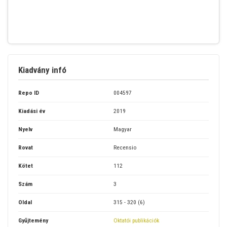
Kiadvány infó
Repo ID
004597
Kiadási év
2019
Nyelv
Magyar
Rovat
Recensio
Kötet
112
Szám
3
Oldal
315 - 320 (6)
Gyűjtemény
Oktatói publikációk