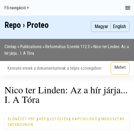
Ugrás
Fő navigáció +
Main
a
navigation
tartalomra
Repo › Proteo
Index
Publikációk
Szakdolgozatok
Képek
Szerzők
Magyar
English
Címlap
Publications
Református Szemle 112.3
Nico ter Linden: Az a
Morzsa
hír járja... I. A Tóra
Nico ter Linden: Az a hír járja...
I. A Tóra
ELŐNÉZET PDF
|
KÉP
|
LETÖLTÉS
|
KAPCSOLÓDÓ
|
MEGOSZTÁS
FACEBOOKON