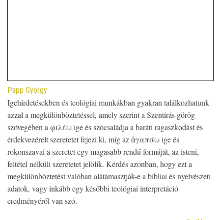
Papp György
Igehirdetésekben és teológiai munkákban gyakran találkozhatunk
azzal a megkülönböztetéssel, amely szerint a Szentírás görög
szövegében a φιλέω ige és szócsaládja a baráti ragaszkodást és
érdekvezérelt szeretetet fejezi ki, míg az ἀγαπάω ige és
rokonszavai a szeretet egy magasabb rendű formáját, az isteni,
feltétel nélküli szeretetet jelölik. Kérdés azonban, hogy ezt a
megkülönböztetést valóban alátámasztják-e a bibliai és nyelvészeti
adatok, vagy inkább egy későbbi teológiai interpretáció
eredményéről van szó.