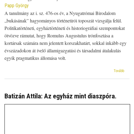
Papp György
A tanulmány az i. sz. 476-os év, a Nyugatrómai Birodalom
„bukásának” hagyományos történetírói toposzát vizsgálja felül.
Politikatörténeti, egyháztörténeti és historiográfiai szempontokat
ötvözve rámutat, hogy Romulus Augustulus trónfosztása a
kortársak számára nem jelentett korszakhatárt, sokkal inkább egy
évszázadokon át ívelő államigazgatási és társadalmi átalakulás
egyik pragmatikus állomása volt.
(Quan
Tovább
cadet
Roma,
cadet
et
Batizán Attila: Az egyház mint diaszpóra.
mundu