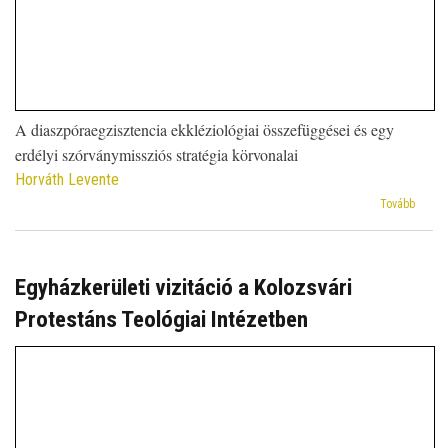
A diaszpóraegzisztencia ekkléziológiai összefüggései és egy
erdélyi szórványmissziós stratégia körvonalai
Horváth Levente
(Batiz
Tovább
Attila:
Az
egyhá
mint
Egyházkerületi vizitáció a Kolozsvári
diaszp
Protestáns Teológiai Intézetben