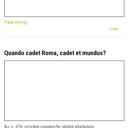
Papp György
(The
Tovább
Corre
of
Theod
of
Quando cadet Roma, cadet et mundus?
Cyrus:
The
Collec
Sirmon
Kr. e. 476: egyetlen eseménybe sűrített történelem