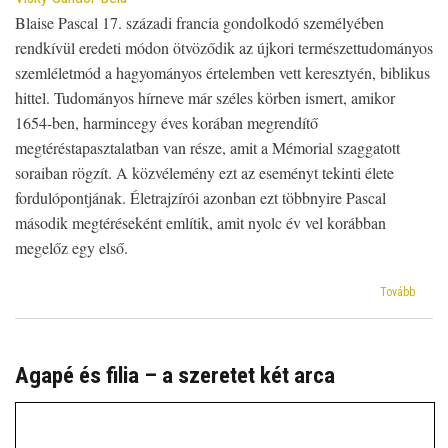
Blaise Pascal 17. századi francia gondolkodó személyében
rendkívül eredeti módon ötvöződik az újkori természettudományos
szemléletmód a hagyományos értelemben vett keresztyén, biblikus
hittel. Tudományos hírneve már széles körben ismert, amikor
1654-ben, harmincegy éves korában megrendítő
megtéréstapasztalatban van része, amit a Mémorial szaggatott
soraiban rögzít. A közvélemény ezt az eseményt tekinti élete
fordulópontjának. Életrajzírói azonban ezt többnyire Pascal
második megtéréseként említik, amit nyolc év vel korábban
megelőz egy első.
(Corne
Tovább
Janse
Érteke
a
belső
Agapé és filia – a szeretet két arca
ember
megúju