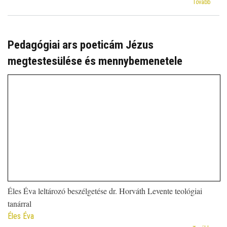
(Agap
Tovább
és
filia
–
a
Pedagógiai ars poeticám Jézus
szeret
megtestesülése és mennybemenetele
két
arca)
Éles Éva leltározó beszélgetése dr. Horváth Levente teológiai
tanárral
Éles Éva
(Pedag