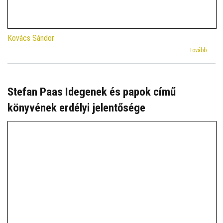
Kovács Sándor
(Meste
Tovább
Arany
tüntett
ki
Balog
Stefan Paas Idegenek és papok című
Csabát
könyvének erdélyi jelentősége