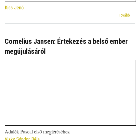
Kiss Jenő
(Stefa
Tovább
Paas
Idege
és
papok
Cornelius Jansen: Értekezés a belső ember
című
megújulásáról
könyv
erdély
jelent
Adalék Pascal első megtéréséhez
Visky Sándor Béla