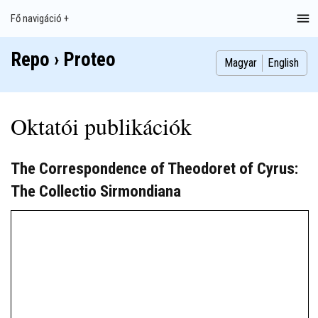
Ugrás
Fő navigáció +
Main
a
navigation
tartalomra
Repo › Proteo
Index
Publikációk
Szakdolgozatok
Képek
Szerzők
Magyar
English
Oktatói publikációk
The Correspondence of Theodoret of Cyrus:
The Collectio Sirmondiana