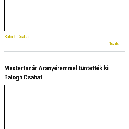
Balogh Csaba
(Egyhá
Tovább
vizitác
a
Kolozs
Protes
Mestertanár Aranyéremmel tüntették ki
Teológ
Balogh Csabát
Intéze