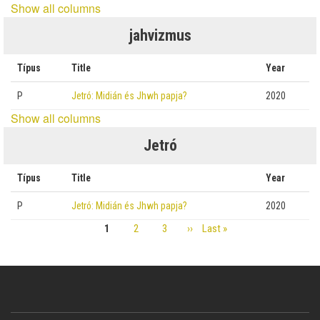
Show all columns
jahvizmus
Típus
Title
Year
P
Jetró: Midián és Jhwh papja?
2020
Show all columns
Jetró
Típus
Title
Year
P
Jetró: Midián és Jhwh papja?
2020
Page
1
Page
2
Page
3
Next
››
Last
Last »
Pagination
page
page