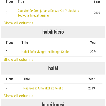
Típus
Title
Year
Gyulafehérváron jártak a Kolozsvári Protestáns
P
2024
Teológiai Intézet tanárai
Show all columns
habilitáció
Típus
Title
Year
P
Habilitácós vizsgát tett Balogh Csaba
2024
Show all columns
halál
Típus
Title
Year
P
Pap Géza: A haláltól az ítéletig
2019
Show all columns
harci kocsi