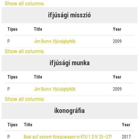
Show all columns
ifjúsági misszió
Típus
Title
Year
P
Jim Burns: Ifjúságépítők
2009
Show all columns
ifjúsági munka
Típus
Title
Year
P
Jim Burns: Ifjúságépítők
2009
Show all columns
ikonográfia
Típus
Title
Year
P
Baal auf seinem Kriegswagen in KTU 1.3 IV 25–27?
2017