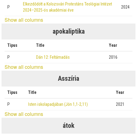
Elkezdődött a Kolozsvári Protestáns Teológiai Intézet
P
2024
2024–2025-ös akadémiai éve
Show all columns
apokaliptika
Típus
Title
Year
P
Dán 12: Feltámadás
2016
Show all columns
Asszíria
Típus
Title
Year
P
Isten iskolapadjában (Jón 1,1-2,11)
2021
Show all columns
átok