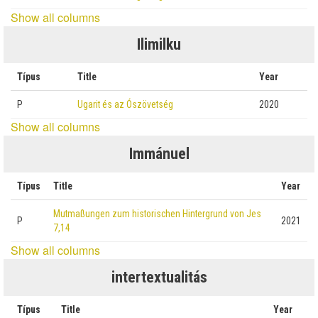
Show all columns
Ilimilku
Típus
Title
Year
P
Ugarit és az Ószövetség
2020
Show all columns
Immánuel
Típus
Title
Year
Mutmaßungen zum historischen Hintergrund von Jes
P
2021
7,14
Show all columns
intertextualitás
Típus
Title
Year