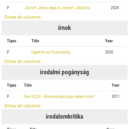
P
József, Jézus atyja és József, Jákób fia
2024
Show all columns
írnok
Típus
Title
Year
P
Ugarit és az Ószövetség
2020
Show all columns
irodalmi pogányság
Típus
Title
Year
P
Deut 32,24 - Démonológia vagy valami más?
2011
Show all columns
irodalomkritika