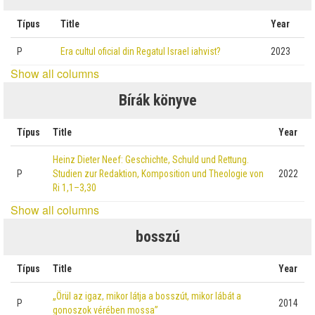
Típus
Title
Year
P
Era cultul oficial din Regatul Israel iahvist?
2023
Show all columns
Bírák könyve
Típus
Title
Year
Heinz Dieter Neef: Geschichte, Schuld und Rettung.
P
Studien zur Redaktion, Komposition und Theologie von
2022
Ri 1,1–3,30
Show all columns
bosszú
Típus
Title
Year
„Örül az igaz, mikor látja a bosszút, mikor lábát a
P
2014
gonoszok vérében mossa”