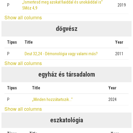
„Ismertesd meg azokat fiaiddal és unokáiddal is”
P
2019
5Móz 4,9
Show all columns
dögvész
Típus
Title
Year
P
Deut 32,24 - Démonológia vagy valami más?
2011
Show all columns
egyház és társadalom
Típus
Title
Year
P
„Minden hozzátartozik…”
2024
Show all columns
eszkatológia