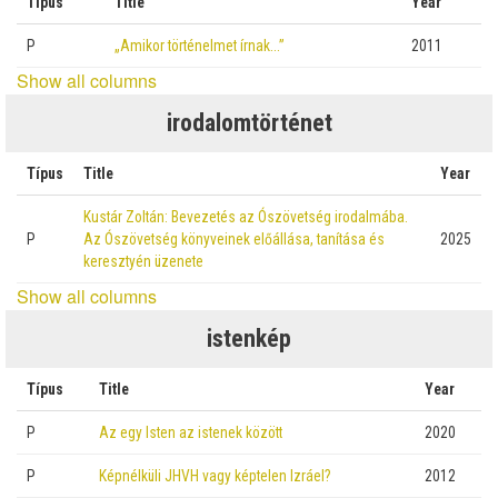
Típus
Title
Year
P
„Amikor történelmet írnak…”
2011
Show all columns
irodalomtörténet
Típus
Title
Year
Kustár Zoltán: Bevezetés az Ószövetség irodalmába.
P
Az Ószövetség könyveinek előállása, tanítása és
2025
keresztyén üzenete
Show all columns
istenkép
Típus
Title
Year
P
Az egy Isten az istenek között
2020
P
Képnélküli JHVH vagy képtelen Izráel?
2012