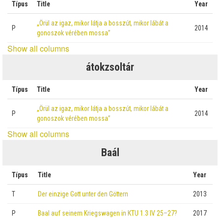
Típus
Title
Year
„Örül az igaz, mikor látja a bosszút, mikor lábát a
P
2014
gonoszok vérében mossa”
Show all columns
átokzsoltár
Típus
Title
Year
„Örül az igaz, mikor látja a bosszút, mikor lábát a
P
2014
gonoszok vérében mossa”
Show all columns
Baál
Típus
Title
Year
T
Der einzige Gott unter den Göttern
2013
P
Baal auf seinem Kriegswagen in KTU 1.3 IV 25–27?
2017