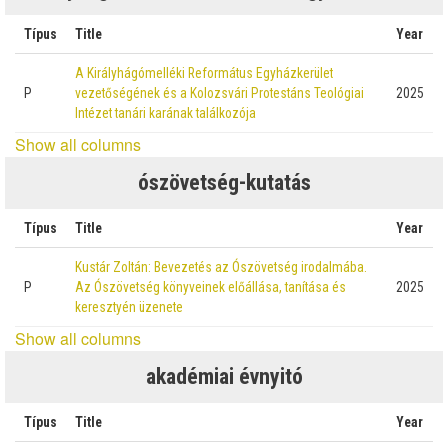
Típus
Title
Year
A Királyhágómelléki Református Egyházkerület
P
vezetőségének és a Kolozsvári Protestáns Teológiai
2025
Intézet tanári karának találkozója
Show all columns
ószövetség-kutatás
Típus
Title
Year
Kustár Zoltán: Bevezetés az Ószövetség irodalmába.
P
Az Ószövetség könyveinek előállása, tanítása és
2025
keresztyén üzenete
Show all columns
akadémiai évnyitó
Típus
Title
Year