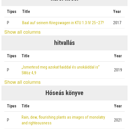
Típus
Title
Year
P
Baal auf seinem Kriegswagen in KTU 1.3 IV 25–27?
2017
Show all columns
hitvallás
Típus
Title
Year
„Ismertesd meg azokat fiaiddal és unokáiddal is”
P
2019
5Móz 4,9
Show all columns
Hóseás könyve
Típus
Title
Year
Rain, dew, flourishing plants as images of monolatry
P
2021
and righteousness