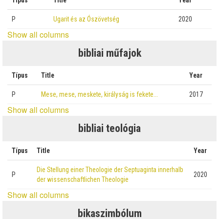
Típus
Title
Year
P
Ugarit és az Ószövetség
2020
Show all columns
bibliai műfajok
Típus
Title
Year
P
Mese, mese, meskete, királyság is fekete…
2017
Show all columns
bibliai teológia
Típus
Title
Year
Die Stellung einer Theologie der Septuaginta innerhalb
P
2020
der wissenschaftlichen Theologie
Show all columns
bikaszimbólum