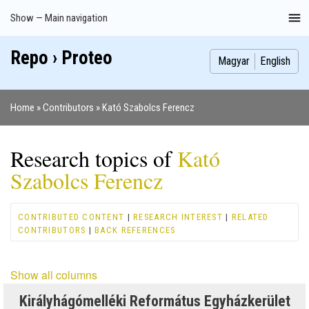
Skip
Show — Main navigation
Main
to
navigation
main
Repo › Proteo
Index
Publications
Theses
Images
Contributors
content
Magyar
English
Home
Contributors
Kató Szabolcs Ferencz
Breadcrumb
Research topics of
Kató
Szabolcs Ferencz
CONTRIBUTED CONTENT
|
RESEARCH INTEREST
|
RELATED
CONTRIBUTORS
|
BACK REFERENCES
Show all columns
Királyhágómelléki Református Egyházkerület