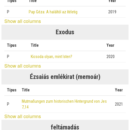
Típus
Title
Year
P
Pap Géza: A haláltól az ítéletig
2019
Show all columns
Exodus
Típus
Title
Year
P
Kicsoda olyan, mint Isten?
2020
Show all columns
Ézsaiás emlékirat (memoár)
Típus
Title
Year
Mutmaßungen zum historischen Hintergrund von Jes
P
2021
7,14
Show all columns
feltámadás