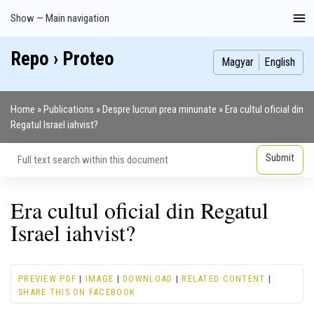
Skip
Show — Main navigation
Main
to
navigation
main
Repo › Proteo
Index
Publications
Theses
Images
Contributors
content
Magyar
English
Home
Publications
Despre lucruri prea minunate
Era cultul oficial din
Breadcrumb
Regatul Israel iahvist?
Era cultul oficial din Regatul
Israel iahvist?
PREVIEW PDF
|
IMAGE
|
DOWNLOAD
|
RELATED CONTENT
|
SHARE THIS ON FACEBOOK