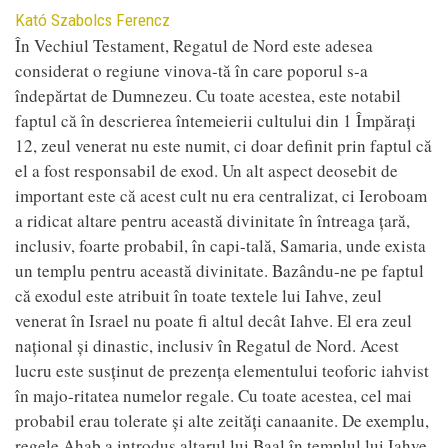
Contributor
Kató Szabolcs Ferencz
În Vechiul Testament, Regatul de Nord este adesea
considerat o regiune vinova-tă în care poporul s-a
îndepărtat de Dumnezeu. Cu toate acestea, este notabil
faptul că în descrierea întemeierii cultului din 1 Împărați
12, zeul venerat nu este numit, ci doar definit prin faptul că
el a fost responsabil de exod. Un alt aspect deosebit de
important este că acest cult nu era centralizat, ci Ieroboam
a ridicat altare pentru această divinitate în întreaga țară,
inclusiv, foarte probabil, în capi-tală, Samaria, unde exista
un templu pentru această divinitate. Bazându-ne pe faptul
că exodul este atribuit în toate textele lui Iahve, zeul
venerat în Israel nu poate fi altul decât Iahve. El era zeul
național și dinastic, inclusiv în Regatul de Nord. Acest
lucru este susținut de prezența elementului teoforic iahvist
în majo-ritatea numelor regale. Cu toate acestea, cel mai
probabil erau tolerate și alte zeități canaanite. De exemplu,
regele Ahab a introdus altarul lui Baal în templul lui Iahve.