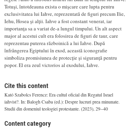
Totuși, întotdeauna exista o mișcare care lupta pentru
exclusivitatea lui Iahve, reprezentată de figuri precum Ilie,
Iehu, Hosea și alții. Iahve a fost constant venerat, iar
importanța sa a variat de-a lungul timpului. Un alt aspect
major al acestui cult era folosirea de figuri de taur, care
reprezentau puterea războinică a lui Iahve. După
înfrângerea Egiptului în exod, această iconografie
simboliza promisiunea de protecție și siguranță pentru
popor. El era zeul victorios al exodului, Iahve.
Cite this content
Kató Szabolcs Ferencz: Era cultul oficial din Regatul Israel
iahvist?. In: Balogh Csaba (ed.): Despre lucruri prea minunate.
Studii din domeniul teologiei protestante. (2023), 29--40
Content category