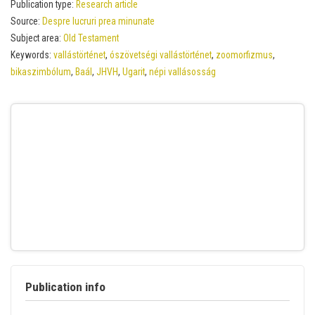
Publication type:
Research article
Source:
Despre lucruri prea minunate
Subject area:
Old Testament
Keywords:
vallástörténet
,
ószövetségi vallástörténet
,
zoomorfizmus
,
bikaszimbólum
,
Baál
,
JHVH
,
Ugarit
,
népi vallásosság
Publication info