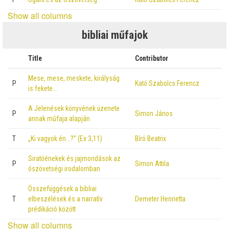
Show all columns
bibliai műfajok
Title
Contributor
Mese, mese, meskete, királyság
P
Kató Szabolcs Ferencz
is fekete…
A Jelenések könyvének üzenete
P
Simon János
annak műfaja alapján
T
„Ki vagyok én…?” (Ex 3,11)
Bíró Beatrix
Siratóénekek és jajmondások az
P
Simon Attila
ószövetségi irodalomban
Összefüggések a bibliai
T
elbeszélések és a narratív
Demeter Henrietta
prédikáció között
Show all columns