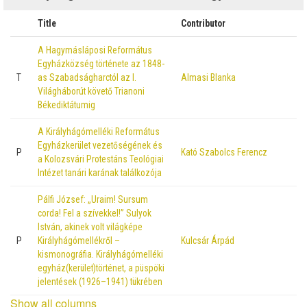
Title
Contributor
A Hagymásláposi Református
Egyházközség története az 1848-
T
as Szabadságharctól az I.
Almasi Blanka
Világháborút követő Trianoni
Békediktátumig
A Királyhágómelléki Református
Egyházkerület vezetőségének és
P
Kató Szabolcs Ferencz
a Kolozsvári Protestáns Teológiai
Intézet tanári karának találkozója
Pálfi József: „Uraim! Sursum
corda! Fel a szívekkel!” Sulyok
István, akinek volt világképe
P
Királyhágómellékről –
Kulcsár Árpád
kismonográfia. Királyhágómelléki
egyház(kerület)történet, a püspöki
jelentések (1926–1941) tükrében
Show all columns