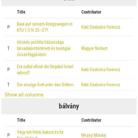
Title
Contributor
Baal auf seinem Kriegswagen in
P
Kató Szabolcs Ferencz
KTU 1.3 IV 25–27?
Hóseás próféta házassága
T
társadalomtörténeti és teológiai
Magyar Norbert
összefüggésben
Era cultul oficial din Regatul Israel
P
Kató Szabolcs Ferencz
iahvist?
T
Der einzige Gott unter den Göttern
Kató Szabolcs Ferencz
Show all columns
bálvány
Title
Contributor
Végy két fehér kakast és tíz
P
Mezey Mónika