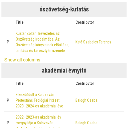
ószövetség-kutatás
Title
Contributor
Kustár Zoltán: Bevezetés az
Ószövetség irodalmába. Az
P
Kató Szabolcs Ferencz
Ószövetség könyveinek előállása,
tanítása és keresztyén üzenete
Show all columns
akadémiai évnyitó
Title
Contributor
Elkezdődött a Kolozsvári
P
Protestáns Teológiai Intézet
Balogh Csaba
2023–2024-es akadémiai éve
2022–2023-as akadémiai év
P
megnyitója a Kolozsvári
Balogh Csaba