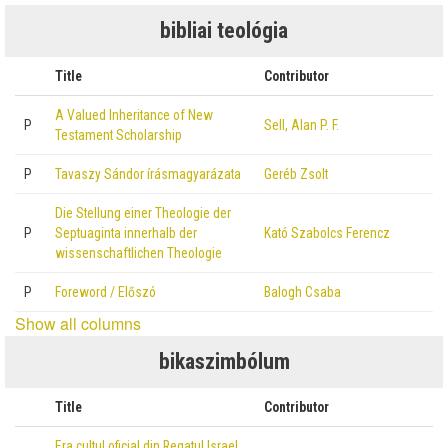
bibliai teológia
Title
Contributor
A Valued Inheritance of New
P
Sell, Alan P. F.
Testament Scholarship
P
Tavaszy Sándor írásmagyarázata
Geréb Zsolt
Die Stellung einer Theologie der
P
Septuaginta innerhalb der
Kató Szabolcs Ferencz
wissenschaftlichen Theologie
P
Foreword / Előszó
Balogh Csaba
Show all columns
bikaszimbólum
Title
Contributor
Era cultul oficial din Regatul Israel