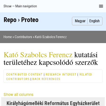
Skip
Show — Main navigation
Main
to
navigation
main
Repo › Proteo
Index
Publications
Theses
Images
Contributors
content
Magyar
English
Home
Contributors
Kató Szabolcs Ferencz
Breadcrumb
Kató Szabolcs Ferencz
kutatási
területéhez kapcsolódó szerzők
CONTRIBUTED CONTENT
|
RESEARCH INTEREST
|
RELATED
CONTRIBUTORS
|
BACK REFERENCES
Show all columns
Királyhágómelléki Református Egyházkerület