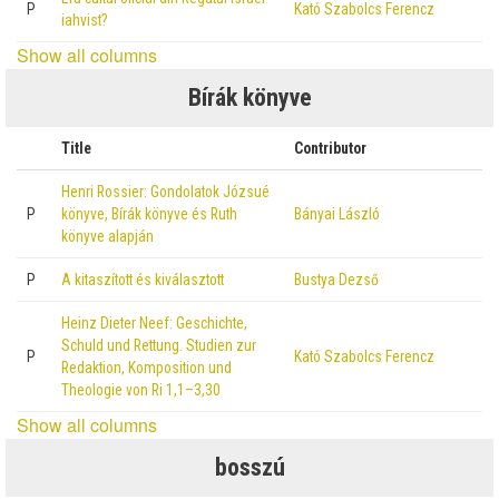
P
Kató Szabolcs Ferencz
iahvist?
Show all columns
Bírák könyve
Title
Contributor
Henri Rossier: Gondolatok Józsué
P
könyve, Bírák könyve és Ruth
Bányai László
könyve alapján
P
A kitaszított és kiválasztott
Bustya Dezső
Heinz Dieter Neef: Geschichte,
Schuld und Rettung. Studien zur
P
Kató Szabolcs Ferencz
Redaktion, Komposition und
Theologie von Ri 1,1–3,30
Show all columns
bosszú