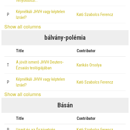
fenyőtobozt…
Képnélküli JHVH vagy képtelen
P
Kató Szabolcs Ferencz
Izráel?
Show all columns
bálvány-polémia
Title
Contributor
A jövőt ismerő JHVH Deutero-
T
Karikás Orsolya
Ézsaiás teológiájában
Képnélküli JHVH vagy képtelen
P
Kató Szabolcs Ferencz
Izráel?
Show all columns
Básán
Title
Contributor
P
Ugarit és az Ószövetség
Kató Szabolcs Ferencz