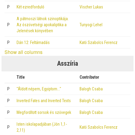
P
Két ezredforduló
Vischer Lukas
A pátmoszi látnok szinoptikája.
P
Az ószövetségi apokaliptika a
Tunyogi Lehel
Jelenések könyvében
P
Dán 12: Feltámadás
Kató Szabolcs Ferencz
Show all columns
Asszíria
Title
Contributor
P
"Áldott népem, Egyiptom…"
Balogh Csaba
P
Inverted Fates and Inverted Texts
Balogh Csaba
P
Megfordított sorsok és szövegek
Balogh Csaba
Isten iskolapadjában (Jón 1,1-
P
Kató Szabolcs Ferencz
2,11)