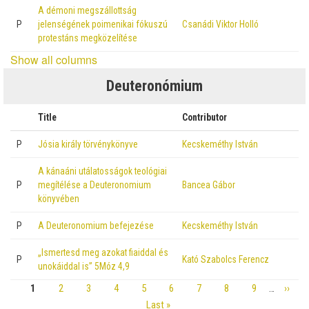
A démoni megszállottság
P
jelenségének poimenikai fókuszú
Csanádi Viktor Holló
protestáns megközelítése
Show all columns
Deuteronómium
Title
Contributor
P
Jósia király törvénykönyve
Kecskeméthy István
A kánaáni utálatosságok teológiai
P
megítélése a Deuteronomium
Bancea Gábor
könyvében
P
A Deuteronomium befejezése
Kecskeméthy István
„Ismertesd meg azokat fiaiddal és
P
Kató Szabolcs Ferencz
unokáiddal is” 5Móz 4,9
Page
1
Page
2
Page
3
Page
4
Page
5
Page
6
Page
7
Page
8
Page
9
…
Next
››
Pagination
page
Last
Last »