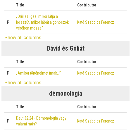
Title
Contributor
„Örül az igaz, mikor látja a
P
bosszút, mikor lábát a gonoszok
Kató Szabolcs Ferencz
vérében mossa”
Show all columns
Dávid és Góliát
Title
Contributor
P
„Amikor történelmet írnak…”
Kató Szabolcs Ferencz
Show all columns
démonológia
Title
Contributor
Deut 32,24 - Démonológia vagy
P
Kató Szabolcs Ferencz
valami más?