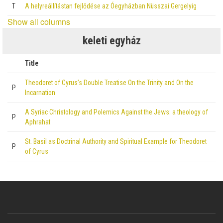
T
A helyreállítástan fejlődése az Óegyházban Nüsszai Gergelyig
Show all columns
keleti egyház
Title
Theodoret of Cyrus’s Double Treatise On the Trinity and On the
P
Incarnation
A Syriac Christology and Polemics Against the Jews: a theology of
P
Aphrahat
St. Basil as Doctrinal Authority and Spiritual Example for Theodoret
P
of Cyrus