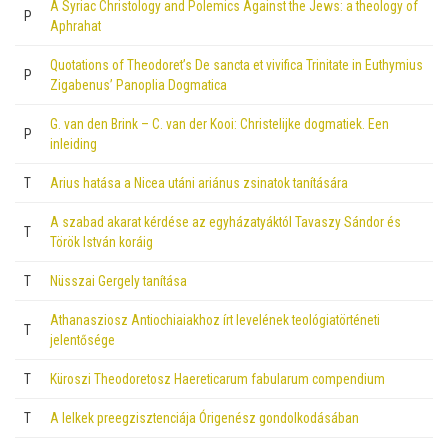
A Syriac Christology and Polemics Against the Jews: a theology of
P
Aphrahat
Quotations of Theodoret’s De sancta et vivifica Trinitate in Euthymius
P
Zigabenus’ Panoplia Dogmatica
G. van den Brink – C. van der Kooi: Christelijke dogmatiek. Een
P
inleiding
T
Arius hatása a Nicea utáni ariánus zsinatok tanítására
A szabad akarat kérdése az egyházatyáktól Tavaszy Sándor és
T
Török István koráig
T
Nüsszai Gergely tanítása
Athanasziosz Antiochiaiakhoz írt levelének teológiatörténeti
T
jelentősége
T
Küroszi Theodoretosz Haereticarum fabularum compendium
T
A lelkek preegzisztenciája Órigenész gondolkodásában