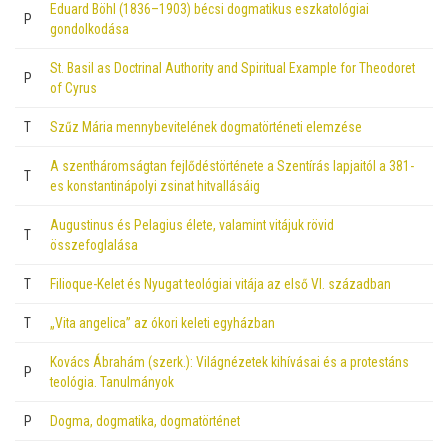
Eduard Böhl (1836–1903) bécsi dogmatikus eszkatológiai
P
gondolkodása
St. Basil as Doctrinal Authority and Spiritual Example for Theodoret
P
of Cyrus
T
Szűz Mária mennybevitelének dogmatörténeti elemzése
A szentháromságtan fejlődéstörténete a Szentírás lapjaitól a 381-
T
es konstantinápolyi zsinat hitvallásáig
Augustinus és Pelagius élete, valamint vitájuk rövid
T
összefoglalása
T
Filioque-Kelet és Nyugat teológiai vitája az első VI. században
T
„Vita angelica” az ókori keleti egyházban
Kovács Ábrahám (szerk.): Világnézetek kihívásai és a protestáns
P
teológia. Tanulmányok
P
Dogma, dogmatika, dogmatörténet