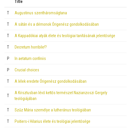
Title
T
Augustinus szentháromságtana
T
A sátán és a démonok Órigenész gondolkodásában
T
A Kappadókiai atyák élete és teológiai tanításának jelentősége
T
Decretum horribile!?
P
In aetatum confiniis
P
Crucial choices
T
A lélek eredete Órigenész gondolkodásában
A Krisztusban lévő kettős természet Nazianzoszi Gergely
T
teológiájában
T
Szűz Mária személye a lutheránus teológiában
T
Poitiers-i Hilarius élete és teológiai jelentősége