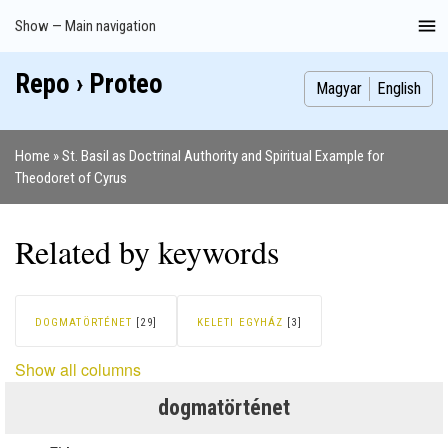
Skip
Show — Main navigation
Main
to
navigation
main
Repo › Proteo
Index
Publications
Theses
Images
Contributors
content
Magyar
English
Home
St. Basil as Doctrinal Authority and Spiritual Example for
Breadcrumb
Theodoret of Cyrus
Related by keywords
DOGMATÖRTÉNET
[29]
KELETI EGYHÁZ
[3]
Show all columns
dogmatörténet