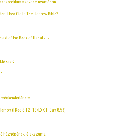
asszoretikus szövege nyomában
ten: How Old Is The Hebrew Bible?
 text of the Book of Habakkuk
n Mózest?
…”
redakciótörténete
omos (I Reg 8,12–13/LXX III Bas 8,53)
ló háznépének lélekszáma