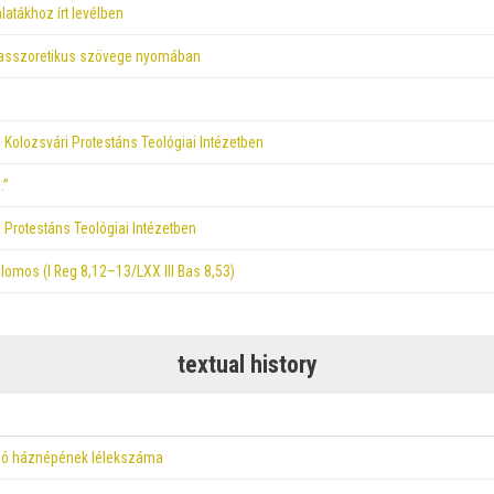
latákhoz írt levélben
asszoretikus szövege nyomában
 Kolozsvári Protestáns Teológiai Intézetben
…”
 Protestáns Teológiai Intézetben
omos (I Reg 8,12–13/LXX III Bas 8,53)
textual history
ló háznépének lélekszáma