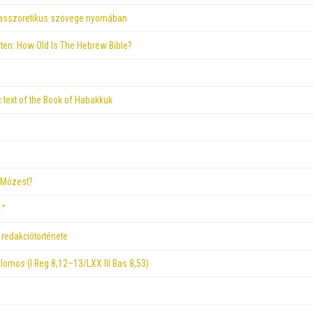
asszoretikus szövege nyomában
ten: How Old Is The Hebrew Bible?
 text of the Book of Habakkuk
n Mózest?
…”
redakciótörténete
omos (I Reg 8,12–13/LXX III Bas 8,53)