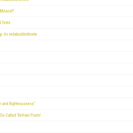
n Mózest?
d Texts
- és redakciótörténete
ice and Righteousness"
 So-Called ‘Refrain Poem’