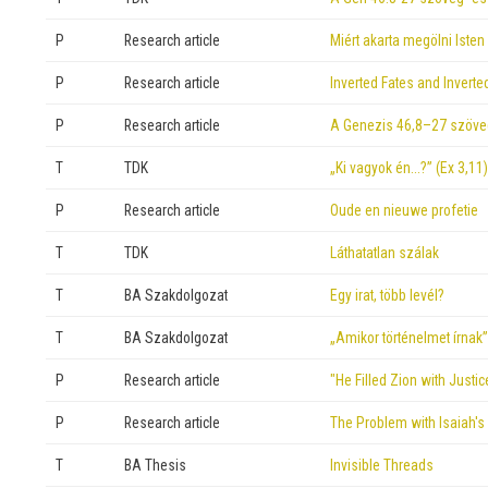
P
Research article
Miért akarta megölni Iste
P
Research article
Inverted Fates and Inverte
P
Research article
A Genezis 46,8–27 szöveg
T
TDK
„Ki vagyok én…?” (Ex 3,11)
P
Research article
Oude en nieuwe profetie
T
TDK
Láthatatlan szálak
T
BA Szakdolgozat
Egy irat, több levél?
T
BA Szakdolgozat
„Amikor történelmet írnak”
P
Research article
"He Filled Zion with Just
P
Research article
The Problem with Isaiah's
T
BA Thesis
Invisible Threads