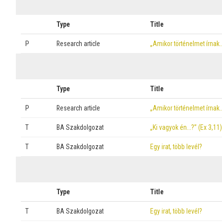
Type
Title
P
Research article
„Amikor történelmet írnak
Type
Title
P
Research article
„Amikor történelmet írnak
T
BA Szakdolgozat
„Ki vagyok én…?” (Ex 3,11)
T
BA Szakdolgozat
Egy irat, több levél?
Type
Title
T
BA Szakdolgozat
Egy irat, több levél?