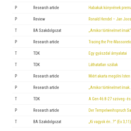
P
Research article
Habakuk könyvének prem
P
Review
Ronald Hendel – Jan Joos
T
BA Szakdolgozat
„Amikor történelmet írnak”
P
Research article
Tracing the Pre-Massoretic
T
TDK
Egy gyászdal árnyalatai
T
TDK
Láthatatlan szálak
P
Research article
Miért akarta megölni Iste
P
Research article
„Amikor történelmet írnak
T
TDK
A Gen 46:8-27 szöveg- és 
P
Research article
Der Tempelweihspruch Sal
T
BA Szakdolgozat
„Ki vagyok én…?” (Ex 3,11)