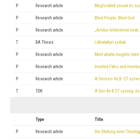
P
Research article
Megfordított sorsok és s
P
Research article
Blind People, Blind God
P
Research article
„Amikor történelmet írnak
T
BA Thesis
Láthatatlan szálak
P
Research article
Miért akarta megölni Iste
P
Research article
Inverted Fates and Inverte
P
Research article
A Genezis 46,8–27 szöveg
T
TDK
A Gen 46:8-27 szöveg- és 
Type
Title
P
Research article
Die Stellung einer Theolo