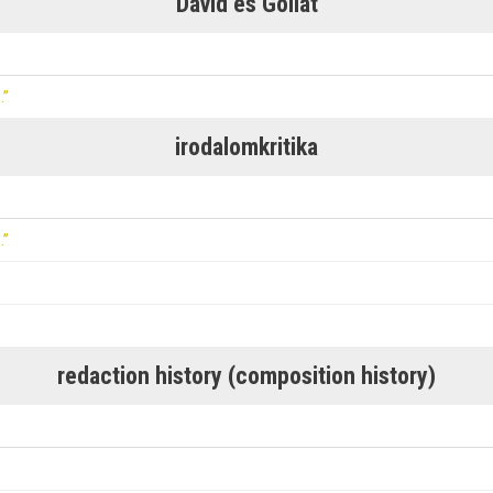
Dávid és Góliát
…”
irodalomkritika
…”
redaction history (composition history)