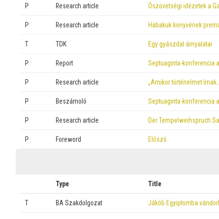
P
Research article
Ószövetségi idézetek a Ga
P
Research article
Habakuk könyvének prem
T
TDK
Egy gyászdal árnyalatai
P
Report
Septuaginta-konferencia a
P
Research article
„Amikor történelmet írnak
P
Beszámoló
Septuaginta-konferencia a
P
Research article
Der Tempelweihspruch Sal
P
Foreword
Előszó
Type
Title
T
BA Szakdolgozat
Jákób Egyiptomba vándor