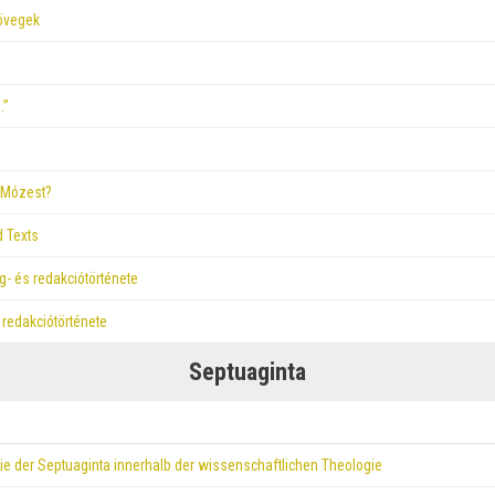
zövegek
…”
n Mózest?
d Texts
- és redakciótörténete
redakciótörténete
Septuaginta
gie der Septuaginta innerhalb der wissenschaftlichen Theologie