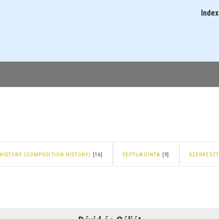
Skip
Index
Main
to
navigati
main
content
HISTORY (COMPOSITION HISTORY)
[16]
SEPTUAGINTA
[9]
SZERKESZT