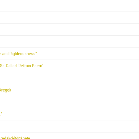
ice and Righteousness"
 So-Called ‘Refrain Poem’
zövegek
…”
redakciótörténete