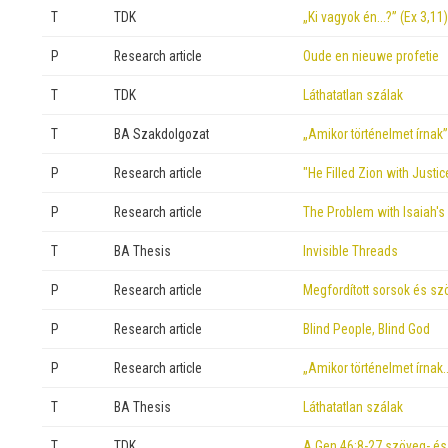
T
TDK
„Ki vagyok én…?” (Ex 3,11)
P
Research article
Oude en nieuwe profetie
T
TDK
Láthatatlan szálak
T
BA Szakdolgozat
„Amikor történelmet írnak”
P
Research article
"He Filled Zion with Just
P
Research article
The Problem with Isaiah's
T
BA Thesis
Invisible Threads
P
Research article
Megfordított sorsok és s
P
Research article
Blind People, Blind God
P
Research article
„Amikor történelmet írnak
T
BA Thesis
Láthatatlan szálak
T
TDK
A Gen 46:8-27 szöveg- és 