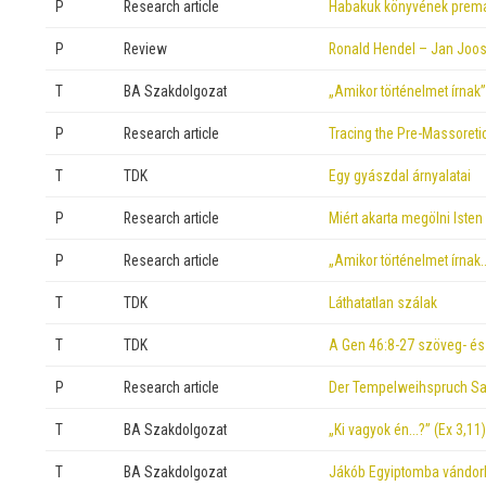
P
Research article
Habakuk könyvének prem
P
Review
Ronald Hendel – Jan Joos
T
BA Szakdolgozat
„Amikor történelmet írnak”
P
Research article
Tracing the Pre-Massoretic
T
TDK
Egy gyászdal árnyalatai
P
Research article
Miért akarta megölni Iste
P
Research article
„Amikor történelmet írnak
T
TDK
Láthatatlan szálak
T
TDK
A Gen 46:8-27 szöveg- és 
P
Research article
Der Tempelweihspruch Sal
T
BA Szakdolgozat
„Ki vagyok én…?” (Ex 3,11)
T
BA Szakdolgozat
Jákób Egyiptomba vándor