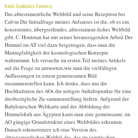
Contributor
Kató Szabolcs Ferencz
Das alttestamentliche Weltbild und seine Rezeption bei
Calvin Die Initialfrage meines Aufsatzes ist die, ob es ein
konsistentes, übergreifendes, alttestament-liches Weltbild
gibt. C. Houtman hat mit seiner herausragenden Arbeit Der
Himmel im AT viel dazu beigetragen, dass man die
Mannigfaltigkeit der kosmologischen Konzepte
wahrnimmt. Ich versuche im ersten Teil meines Artikels
auf die Frage zu antworten,wie man die vielfältigen
Auﬀassungen zu einem gemeinsamen Bild
zusammenstellen kann. Ich denke, dass uns die
Hochkulturen des AOs die nötigen Anhaltspunkte für eine
diesbezügliche Zu-sammenstellung liefern. Aufgrund der
Babylonischen Weltkarte und der Abbildung der
Himmelskuh aus Ägypten kann man eine gemeinsame, im
AO gängige Grundstruktur eines Weltbildes erkennen.
Danach rekonstruiere ich eine Version des
alttestamentlichen Weltbil-des, das im semitischen