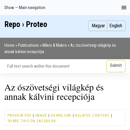
Skip
Show — Main navigation
Main
to
navigation
main
Repo › Proteo
Index
Publications
Theses
Images
Contributors
content
Magyar
English
Home
Publications
Mikro & Makro
Az ószövetségi világkép és
Breadcrumb
annak kálvini recepciója
Az ószövetségi világkép és
annak kálvini recepciója
PREVIEW PDF
|
IMAGE
|
DOWNLOAD
|
RELATED CONTENT
|
SHARE THIS ON FACEBOOK