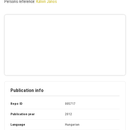
Persons reference:
Kálvin János
Publication info
Repo ID
005717
Publication year
2012
Language
Hungarian