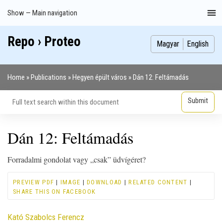
Skip
Show — Main navigation
Main
to
navigation
main
Repo › Proteo
Index
Publications
Theses
Images
Contributors
content
Magyar
English
Home
Publications
Hegyen épült város
Dán 12: Feltámadás
Breadcrumb
Dán 12: Feltámadás
Forradalmi gondolat vagy „csak” üdvígéret?
PREVIEW PDF
|
IMAGE
|
DOWNLOAD
|
RELATED CONTENT
|
SHARE THIS ON FACEBOOK
Contributor
Kató Szabolcs Ferencz