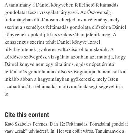
A tanulmány a Dániel könyvében fellelhető feltámadás
gondolatát teszi vizsgálat tárgyává. Az Ószövetség-
tudományban általánosan elterjedt az a vélemény, mely
szerint a személyes feltámadás gondolata először a Dániel
könyvének apokaliptikus szakaszában jelenik meg. A
konszenzus szerint tehát Dániel könyve Izrael
túlvilághitének gyökeres változásáról tanúskodik. A
kérdéses szövegrész vizsgálata azonban azt mutatja, hogy
Dániel könyve nem egy általános, egész népet érintő
feltámadás gondolatának első szövegtanúja, hanem sokkal
inkább abban a hagyományban gyökerezik, mely Isten
szabadítását a feltámadás motívumának segítségével írja
le.
Cite this content
Kató Szabolcs Ferencz: Dán 12: Feltámadás. Forradalmi gondolat
vagy „csak” üdvígéret?. In: Hegyen épült város. Tanulmányok a