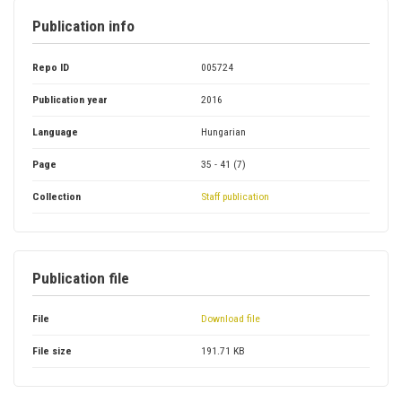
Publication info
Repo ID
005724
Publication year
2016
Language
Hungarian
Page
35 - 41 (7)
Collection
Staff publication
Publication file
File
Download file
File size
191.71 KB