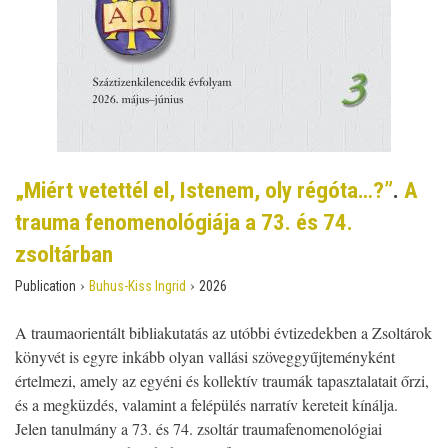
„Miért vetettél el, Istenem, oly régóta…?”
.
A
trauma fenomenológiája a 73. és 74.
zsoltárban
›
›
Publication
Buhus-Kiss Ingrid
2026
A traumaorientált bibliakutatás az utóbbi évtizedekben a Zsoltárok
könyvét is egyre inkább olyan vallási szöveggyűjteményként
értelmezi, amely az egyéni és kollektív traumák tapasztalatait őrzi,
és a megküzdés, valamint a felépülés narratív kereteit kínálja.
Jelen tanulmány a 73. és 74. zsoltár traumafenomenológiai