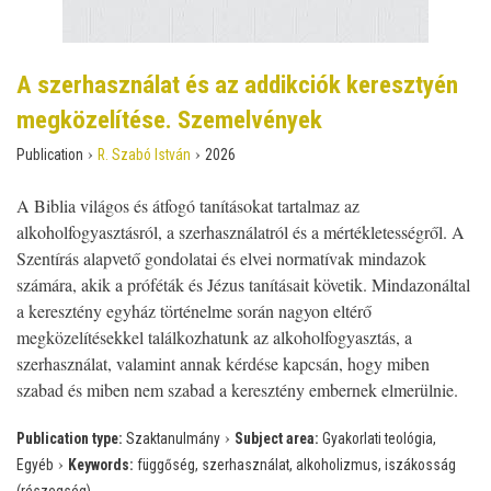
A szerhasználat és az addikciók keresztyén
megközelítése. Szemelvények
›
›
Publication
R. Szabó István
2026
A Biblia világos és átfogó tanításokat tartalmaz az
alkoholfogyasztásról, a szerhasználatról és a mértékletességről. A
Szentírás alapvető gondolatai és elvei normatívak mindazok
számára, akik a próféták és Jézus tanításait követik. Mindazonáltal
a keresztény egyház történelme során nagyon eltérő
megközelítésekkel találkozhatunk az alkoholfogyasztás, a
szerhasználat, valamint annak kérdése kapcsán, hogy miben
szabad és miben nem szabad a keresztény embernek elmerülnie.
›
Publication type:
Szaktanulmány
Subject area:
Gyakorlati teológia,
›
Egyéb
Keywords:
függőség, szerhasználat, alkoholizmus, iszákosság
(részegség)