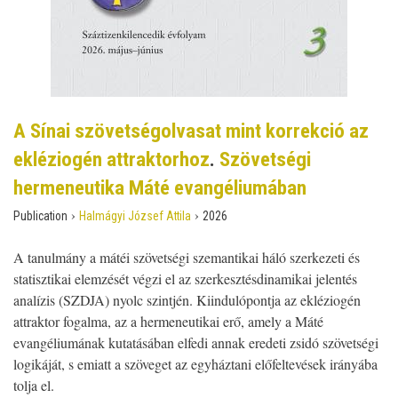
A Sínai szövetségolvasat mint korrekció az
ekléziogén attraktorhoz
.
Szövetségi
hermeneutika Máté evangéliumában
›
›
Publication
Halmágyi József Attila
2026
A tanulmány a mátéi szövetségi szemantikai háló szerkezeti és
statisztikai elemzését végzi el az szerkesztésdinamikai jelentés
analízis (SZDJA) nyolc szintjén. Kiindulópontja az ekléziogén
attraktor fogalma, az a hermeneutikai erő, amely a Máté
evangéliumának kutatásában elfedi annak eredeti zsidó szövetségi
logikáját, s emiatt a szöveget az egyháztani előfeltevések irányába
tolja el.