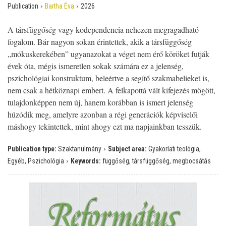
›
›
Publication
Bartha Éva
2026
A társfüggőség vagy kodependencia nehezen megragadható
fogalom. Bár nagyon sokan érintettek, akik a társfüggőség
„mókuskerekében” ugyanazokat a véget nem érő köröket futják
évek óta, mégis ismeretlen sokak számára ez a jelenség,
pszichológiai konstruktum, beleértve a segítő szakmabelieket is,
nem csak a hétköznapi embert. A felkapottá vált kifejezés mögött,
tulajdonképpen nem új, hanem korábban is ismert jelenség
húzódik meg, amelyre azonban a régi generációk képviselői
máshogy tekintettek, mint ahogy ezt ma napjainkban tesszük.
›
Publication type:
Szaktanulmány
Subject area:
Gyakorlati teológia,
›
Egyéb, Pszichológia
Keywords:
függőség, társfüggőség, megbocsátás