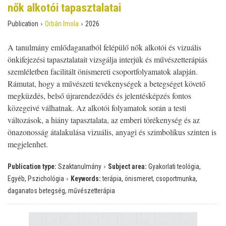
nők alkotói tapasztalatai
›
›
Publication
Orbán Imola
2026
A tanulmány emlődaganatból felépülő nők alkotói és vizuális
önkifejezési tapasztalatait vizsgálja interjúk és művészetterápiás
szemléletben facilitált önismereti csoportfolyamatok alapján.
Rámutat, hogy a művészeti tevékenységek a betegséget követő
megküzdés, belső újrarendeződés és jelentésképzés fontos
közegeivé válhatnak. Az alkotói folyamatok során a testi
változások, a hiány tapasztalata, az emberi törékenység és az
önazonosság átalakulása vizuális, anyagi és szimbolikus szinten is
megjelenhet.
›
Publication type:
Szaktanulmány
Subject area:
Gyakorlati teológia,
›
Egyéb, Pszichológia
Keywords:
terápia, önismeret, csoportmunka,
daganatos betegség, művészetterápia