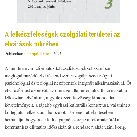
A lelkészfeleségek szolgálati területei az
elvárások tükrében
›
›
Publication
Gáspár Ildikó
2026
A tanulmány a református lelkészfeleségekkel szemben
megfogalmazódó elvárásrendszert vizsgálja szociológiai,
pszichológiai és teológiai nézőpontok integrált alkalmazásával. Öt
elvárásforrást azonosít: az önmaga által internalizált normákat, a
lelkésztárs elvárásait, a gyülekezeti közösség kimondatlan
követelményeit, a tágabb egyházi-kulturális kontextust, valamint a
kollegiális lelkésztársi hálózatot. Történeti áttekintésében
bemutatja, hogyan alakult a papné szerepe a reformációtól a
kommunista diktatúra időszakán át a rendszerváltás utáni korig.