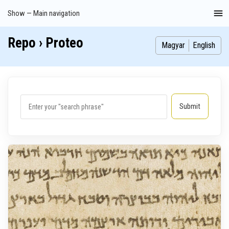
Skip
Show — Main navigation
Main
to
navigation
main
Repo › Proteo
Index
Publications
Theses
Images
Contributors
content
Magyar
English