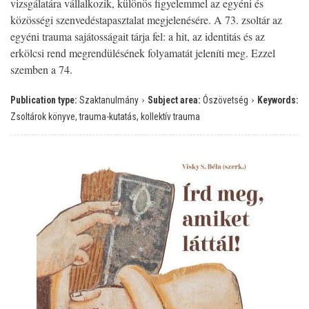
vizsgálatára vállalkozik, különös figyelemmel az egyéni és
közösségi szenvedéstapasztalat megjelenésére. A 73. zsoltár az
egyéni trauma sajátosságait tárja fel: a hit, az identitás és az
erkölcsi rend megrendülésének folyamatát jeleníti meg. Ezzel
szemben a 74.
›
›
Publication type:
Szaktanulmány
Subject area:
Ószövetség
Keywords:
Zsoltárok könyve, trauma-kutatás, kollektív trauma