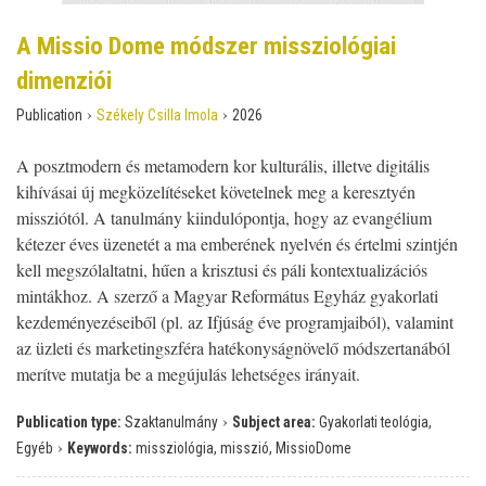
A Missio Dome módszer missziológiai
dimenziói
›
›
Publication
Székely Csilla Imola
2026
A posztmodern és metamodern kor kulturális, illetve digitális
kihívásai új megközelítéseket követelnek meg a keresztyén
missziótól. A tanulmány kiindulópontja, hogy az evangélium
kétezer éves üzenetét a ma emberének nyelvén és értelmi szintjén
kell megszólaltatni, hűen a krisztusi és páli kontextualizációs
mintákhoz. A szerző a Magyar Református Egyház gyakorlati
kezdeményezéseiből (pl. az Ifjúság éve programjaiból), valamint
az üzleti és marketingszféra hatékonyságnövelő módszertanából
merítve mutatja be a megújulás lehetséges irányait.
›
Publication type:
Szaktanulmány
Subject area:
Gyakorlati teológia,
›
Egyéb
Keywords:
missziológia, misszió, MissioDome