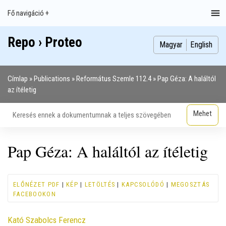
Ugrás
Fő navigáció +
Main
a
navigation
tartalomra
Repo › Proteo
Index
Publikációk
Szakdolgozatok
Képek
Szerzők
Magyar
English
Címlap
Publications
Református Szemle 112.4
Pap Géza: A haláltól
Morzsa
az ítéletig
Pap Géza: A haláltól az ítéletig
ELŐNÉZET PDF
|
KÉP
|
LETÖLTÉS
|
KAPCSOLÓDÓ
|
MEGOSZTÁS
FACEBOOKON
Contributor
Kató Szabolcs Ferencz