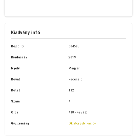
Kiadvány infó
Repo ID
004583
Kiadási év
2019
Nyelv
Magyar
Rovat
Recensio
Kötet
112
Szám
4
Oldal
418 - 425 (8)
Gyűjtemény
Oktatói publikációk