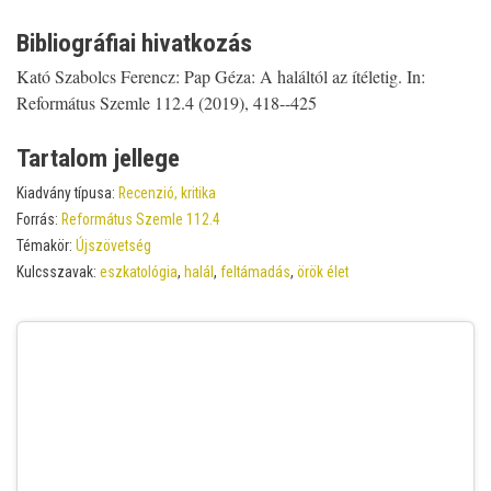
Bibliográfiai hivatkozás
Kató Szabolcs Ferencz: Pap Géza: A haláltól az ítéletig. In:
Református Szemle 112.4 (2019), 418--425
Tartalom jellege
Kiadvány típusa:
Recenzió, kritika
Forrás:
Református Szemle 112.4
Témakör:
Újszövetség
Kulcsszavak:
eszkatológia
,
halál
,
feltámadás
,
örök élet