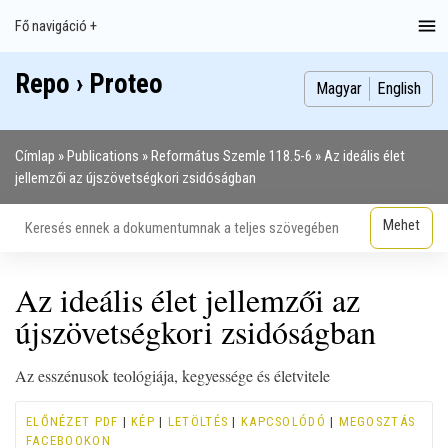
Ugrás
Fő navigáció +
Main
a
navigation
tartalomra
Repo › Proteo
Index
Publikációk
Szakdolgozatok
Képek
Szerzők
Magyar
English
Címlap
Publications
Református Szemle 118.5-6
Az ideális élet
Morzsa
jellemzői az újszövetségkori zsidóságban
Az ideális élet jellemzői az
újszövetségkori zsidóságban
Az esszénusok teológiája, kegyessége és életvitele
ELŐNÉZET PDF
|
KÉP
|
LETÖLTÉS
|
KAPCSOLÓDÓ
|
MEGOSZTÁS
FACEBOOKON