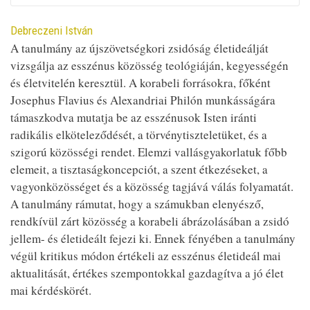
Contributor
Debreczeni István
A tanulmány az újszövetségkori zsidóság életideálját
vizsgálja az esszénus közösség teológiáján, kegyességén
és életvitelén keresztül. A korabeli forrásokra, főként
Josephus Flavius és Alexandriai Philón munkásságára
támaszkodva mutatja be az esszénusok Isten iránti
radikális elköteleződését, a törvénytiszteletüket, és a
szigorú közösségi rendet. Elemzi vallásgyakorlatuk főbb
elemeit, a tisztaságkoncepciót, a szent étkezéseket, a
vagyonközösséget és a közösség tagjává válás folyamatát.
A tanulmány rámutat, hogy a számukban elenyésző,
rendkívül zárt közösség a korabeli ábrázolásában a zsidó
jellem- és életideált fejezi ki. Ennek fényében a tanulmány
végül kritikus módon értékeli az esszénus életideál mai
aktualitását, értékes szempontokkal gazdagítva a jó élet
mai kérdéskörét.