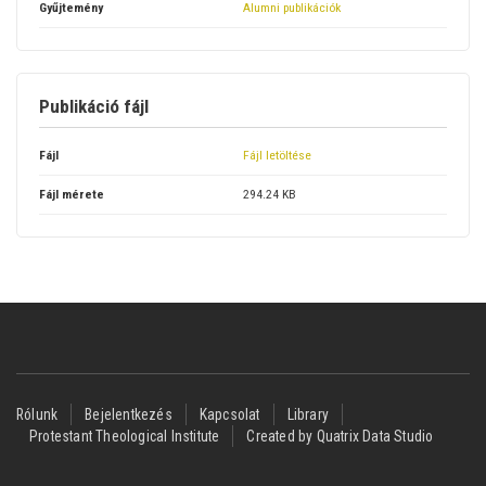
Gyűjtemény
Alumni publikációk
Publikáció fájl
Fájl
Fájl letöltése
Fájl mérete
294.24 KB
Footer
Rólunk
Bejelentkezés
Kapcsolat
Library
Protestant Theological Institute
Created by Quatrix Data Studio
menu