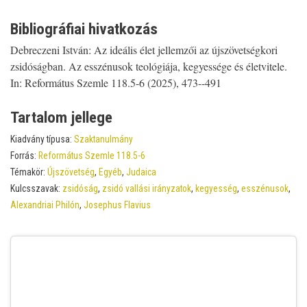
Bibliográfiai hivatkozás
Debreczeni István: Az ideális élet jellemzői az újszövetségkori
zsidóságban. Az esszénusok teológiája, kegyessége és életvitele.
In: Református Szemle 118.5-6 (2025), 473--491
Tartalom jellege
Kiadvány típusa:
Szaktanulmány
Forrás:
Református Szemle 118.5-6
Témakör:
Újszövetség
,
Egyéb
,
Judaica
Kulcsszavak:
zsidóság
,
zsidó vallási irányzatok
,
kegyesség
,
esszénusok
,
Alexandriai Philón
,
Josephus Flavius