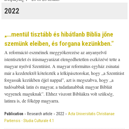
2022
„…mentül tisztább és hibátlanb Biblia jőne
szemünk eleiben, és forgana kezünkben.”
A reformáció eszméinek meggyökerezése az anyanyelvű
istentisztelet és írásmagyarázat elengedhetetlen eszközévé tette a
magyar nyelvű Szentírást. A magyar református egyház zsinatai
már a kezdetektől kötelezték a lelkipásztorokat, hogy „a Szentírást
forgassák kezükben éjjel nappal”, azt is megszabva, hogy „a
tudósabbak latin és magyar, a tudatlanabbak magyar Bibliát
vegyenek maguknak”. Ehhez viszont Bibliákra volt szükség,
latinra is, de főképp magyarra.
›
›
›
Publication
Research article
2022
Acta Universitatis Christianae
Partiensis - Studia Culturale 4.1