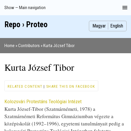
Skip
Show — Main navigation
Main
to
navigation
main
Repo › Proteo
Index
Publications
Theses
Images
Contributors
content
Magyar
English
Home
Contributors
Kurta József Tibor
Breadcrumb
Kurta József Tibor
RELATED CONTENT
|
SHARE THIS ON FACEBOOK
Kolozsvári Protestáns Teológiai Intézet
Kurta József-Tibor (Szatmárnémeti, 1978) a
Szatmárnémeti Református Gimnáziumban végezte a
középiskolát (1992–1996), egyetemi tanulmányait pedig a
kolozsvári Protestáns Teológiai Intézetben folytatta