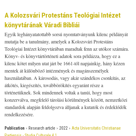
A Kolozsvári Protestáns Teológiai Intézet
könyvtárának Váradi Bibliái
Egyik leghányatatottabb sorsú nyomtatványunk kilenc példányát
mutatja be a tanulmány, amelyek a Kolozsvári Protestáns
Teológiai Intézet könyvtárában maradtak fenn az utókor számára.
Könyv- és könyvtártörténeti adatok sora példázza, hogy ez a
kilenc kötet milyen utat járt be 1661-től napjainkig, hány kézen
mentek át különböző intézmények és magánszemélyek
használatában. A károsodás, vagy akár szándékos csonkítás, az
átkötés, kiegészítés, továbbörökítés egyaránt része a
történetüknek. Sok mindennek voltak a tanúi, hogy most
konzerválva, megfelelő tárolási körülmények között, nemzetközi
standardok alapján feldolgozva álljanak a kutatók és érdeklődők
rendelkezésére.
›
›
›
Publication
Research article
2022
Acta Universitatis Christianae
Partiensis - Studia Culturale 4.1