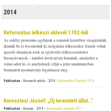
2014
Református lelkészi oklevél 1702-ből
Az erdélyi protestáns egyházak a zsinatok keretében vizsgáztatták,
iktatták be és bocsátották ki szolgálatra lelkészeiket. Ennek voltak
igazoló okmányai azok az egyleveles lelkészszentelési
bizonyítványok – latinból átvett néven formáták, amelyeket a
zsinat adott ki, és amelyeknek célját a jelen tanulmányban
bemutatott nyomtatvány fogalmazza meg.
›
›
›
Publication
Research article
2014
Református Szemle 107.6
Keresztesi József: „Új teremtett állat…"
›
›
›
Publication
Review
2014
Református Szemle 107.1