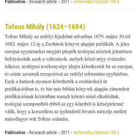
›
›
›
Publication
Research article
2011
Református Szemle 104.4
Tofeus Mihály (1624–1684)
Tofeus Mihály az erdélyi fejedelmi udvarban 1679. május 30-tól
1682. május 12-ig a Zsoltárok könyve alapján prédikált. A jeles
európai egyetemeket megjárt püspök teológiai nézeteit jelentősen
befolyásolták azok a változások, melyek közel négy évtizedes
lelkészi, teológusi tevékenysége idején következtek be az európai,
és szinte azonnali recepcióval az erdélyi református egyházban.
Ezek a hatások nyomon követhetők a zsoltárokról írt
prédikációiban is, és bár más bibliai könyvek alapján elmondott
prédikációinak kéziratban maradt kötetei mind elkallódtak,
teológiai szempontból ebből az egy kötetből is kétségtelenné
válik, hogy a korszellem az igehirdetői hivatás mércéje mellett
másodlagos volt Tofeus számára.
›
›
›
Publication
Research article
2011
Református Szemle 104.6