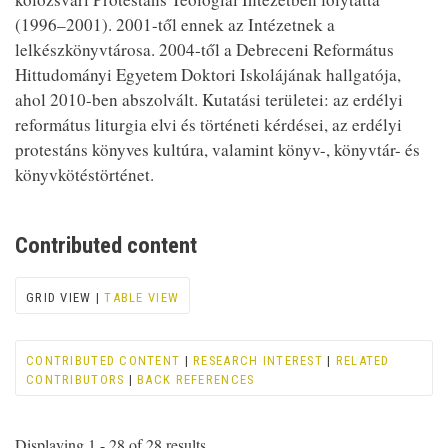
(1996–2001). 2001-től ennek az Intézetnek a
lelkészkönyvtárosa. 2004-től a Debreceni Református
Hittudományi Egyetem Doktori Iskolájának hallgatója,
ahol 2010-ben abszolvált. Kutatási területei: az erdélyi
református liturgia elvi és történeti kérdései, az erdélyi
protestáns könyves kultúra, valamint könyv-, könyvtár- és
könyvkötéstörténet.
Contributed content
GRID VIEW |
TABLE VIEW
CONTRIBUTED CONTENT
|
RESEARCH INTEREST
|
RELATED
CONTRIBUTORS
|
BACK REFERENCES
Displaying 1 - 28 of 28 results