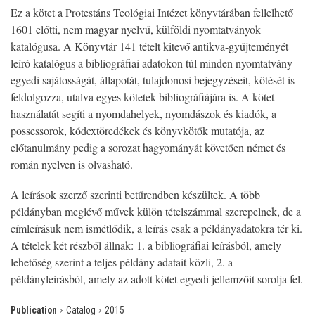
Ez a kötet a Protestáns Teológiai Intézet könyvtárában fellelhető
1601 előtti, nem magyar nyelvű, külföldi nyomtatványok
katalógusa. A Könyvtár 141 tételt kitevő antikva-gyűjteményét
leíró katalógus a bibliográfiai adatokon túl minden nyomtatvány
egyedi sajátosságát, állapotát, tulajdonosi bejegyzéseit, kötését is
feldolgozza, utalva egyes kötetek bibliográfiájára is. A kötet
használatát segíti a nyomdahelyek, nyomdászok és kiadók, a
possessorok, kódextöredékek és könyvkötők mutatója, az
előtanulmány pedig a sorozat hagyományát követően német és
román nyelven is olvasható.
A leírások szerző szerinti betűrendben készültek. A több
példányban meglévő művek külön tételszámmal szerepelnek, de a
címleírásuk nem ismétlődik, a leírás csak a példányadatokra tér ki.
A tételek két részből állnak: 1. a bibliográfiai leírásból, amely
lehetőség szerint a teljes példány adatait közli, 2. a
példányleírásból, amely az adott kötet egyedi jellemzőit sorolja fel.
›
›
Publication
Catalog
2015