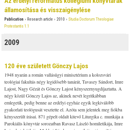
Az erdélyi református kollégiumi könyvtárak
államosítása és visszaigénylése
›
›
›
Publication
Research article
2010
Studia Doctorum Theologiae
Protestantis 1.1
2009
120 éve született Gönczy Lajos
1948 nyarán a román vallásügyi minisztérium a kolozsvári
teológiai fakultás négy legidősebb tanárát, Tavaszy Sándort, Imre
Lajost, Nagy Gézát és Gönczy Lajost kényszernyugdíjaztatta. A
négy közül Gönczy Lajos az, akinek nevét legritkábban
emlegetik, pedig benne az erdélyi egyház egyik legkiválóbb
gyakorlati teológusát vesztette el. Azóta sem jelentek meg fiókba
kényszerült írásai. 871 gépelt oldalt kitevő Liturgika c. munkája a
Parokiális könyvtár sorozatban Ravasz László homiletikája, Imre