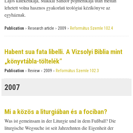
Lajos katekétikája, Makkai Sándor pojmenikája után méltán
lehetett volna hasznos gyakorlati teológiai kézikönyve az
egyháznak.
›
›
›
Publication
Research article
2009
Református Szemle 102.4
Habent sua fata libelli. A Vizsolyi Biblia mint
„könyvtábla-töltelék”
›
›
›
Publication
Review
2009
Református Szemle 102.3
2007
Mi a közös a liturgiában és a fociban?
Was ist gemeinsam in der Liturgie und in dem Fußball? Die
liturgische Wegsuche ist seit Jahrzehnten die Eigenheit der