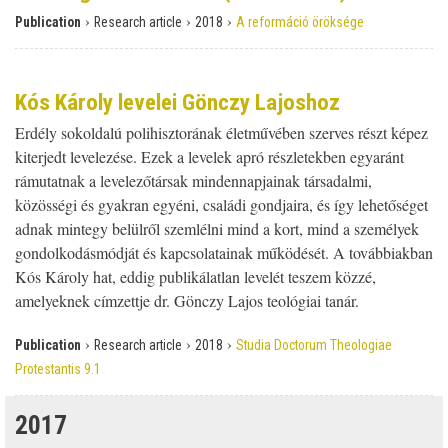
›
›
›
Publication
Research article
2018
A reformáció öröksége
Kós Károly levelei Gönczy Lajoshoz
Erdély sokoldalú polihisztorának életművében szerves részt képez
kiterjedt levelezése. Ezek a levelek apró részletekben egyaránt
rámutatnak a levelezőtársak mindennapjainak társadalmi,
közösségi és gyakran egyéni, családi gondjaira, és így lehetőséget
adnak mintegy belülről szemlélni mind a kort, mind a személyek
gondolkodásmódját és kapcsolatainak működését. A továbbiakban
Kós Károly hat, eddig publikálatlan levelét teszem közzé,
amelyeknek címzettje dr. Gönczy Lajos teológiai tanár.
›
›
›
Publication
Research article
2018
Studia Doctorum Theologiae
Protestantis 9.1
2017