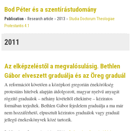
Bod Péter és a szentírástudomány
›
›
›
Publication
Research article
2013
Studia Doctorum Theologiae
Protestantis 4.1
2011
Az elképzeléstől a megvalósulásig. Bethlen
Gábor elveszett graduálja és az Öreg graduál
A reformációt követően a középkori gregorián énekörökség
protestáns hitelvek alapján átdolgozott, magyar nyelvű anyagát
rögzítő graduálok – néhány kivételtől eltekintve – kéziratos
formában terjedtek. Bethlen Gábor fejedelem graduálja a ma már
nem hozzáférhető, elpusztult kéziratos graduálok vagy graduál
jellegű énekeskönyvek közé tartozik.