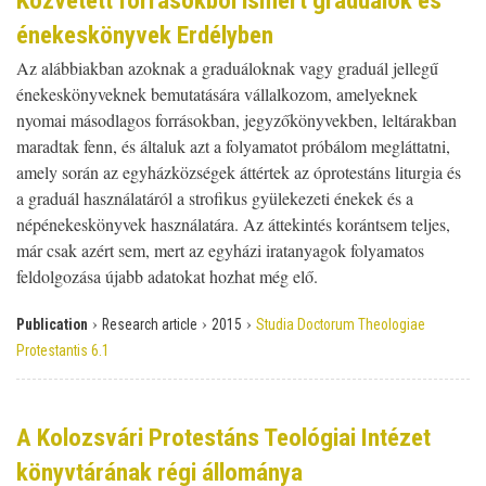
Közvetett forrásokból ismert graduálok és
énekeskönyvek Erdélyben
Az alábbiakban azoknak a graduáloknak vagy graduál jellegű
énekeskönyveknek bemutatására vállalkozom, amelyeknek
nyomai másodlagos forrásokban, jegyzőkönyvekben, leltárakban
maradtak fenn, és általuk azt a folyamatot próbálom megláttatni,
amely során az egyházközségek áttértek az óprotestáns liturgia és
a graduál használatáról a strofikus gyülekezeti énekek és a
népénekeskönyvek használatára. Az áttekintés korántsem teljes,
már csak azért sem, mert az egyházi iratanyagok folyamatos
feldolgozása újabb adatokat hozhat még elő.
›
›
›
Publication
Research article
2015
Studia Doctorum Theologiae
Protestantis 6.1
A Kolozsvári Protestáns Teológiai Intézet
könyvtárának régi állománya