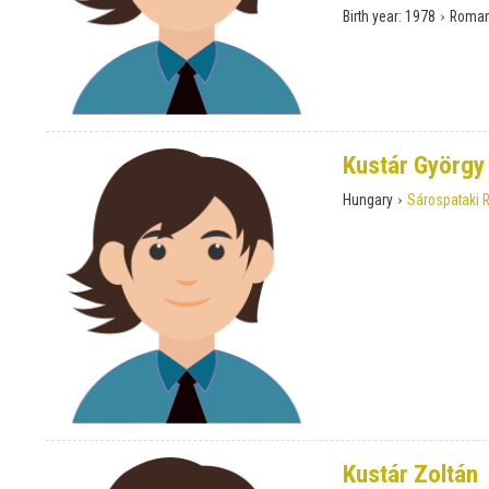
›
Birth year:
1978
Roman
Kustár György
›
Hungary
Sárospataki 
Kustár Zoltán