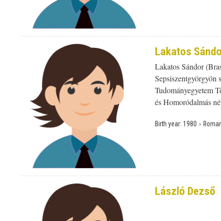
Lakatos Sándo
Lakatos Sándor (Bras
Sepsiszentgyörgyön s
Tudományegyetem Tört
és Homoródalmás nép
›
Birth year:
1980
Roman
László Dezső