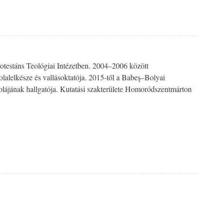
rotestáns Teológiai Intézetben. 2004–2006 között
alelkésze és vallásoktatója. 2015-től a Babeş–Bolyai
olájának hallgatója. Kutatási szakterülete Homoródszentmárton