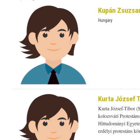
Kupán Zsuzsa
Hungary
Kurta József T
Kurta József-Tibor 
kolozsvári Protestán
Hittudományi Egyetem 
erdélyi protestáns kö