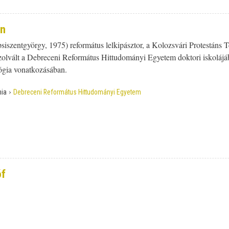
án
iszentgyörgy, 1975) református lelkipásztor, a Kolozsvári Protestáns T
lvált a Debreceni Református Hittudományi Egyetem doktori iskolájában.
lógia vonatkozásában.
›
ia
Debreceni Református Hittudományi Egyetem
óf