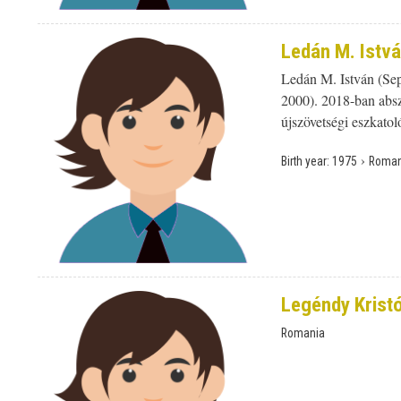
Ledán M. Istv
Ledán M. István (Seps
2000). 2018-ban abszo
újszövetségi eszkato
›
Birth year:
1975
Roman
Legéndy Krist
Romania