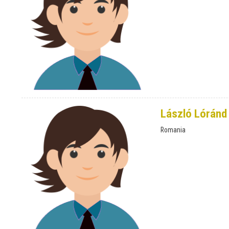
László Lóránd
Romania