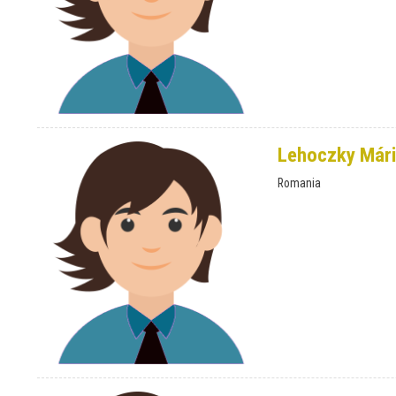
Lehoczky Már
Romania