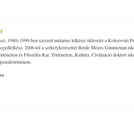
r
só, 1980) 1999-ben szerzett unitárius lelkészi oklevelet a Kolozsvári P
egédlelkész, 2006-tól a székelykeresztúri Berde Mózes Gimnázium iskol
énelem és Filozófia Kar, Történelem, Kultúra, Civilizáció doktori isk
esedéstörténete.
ia