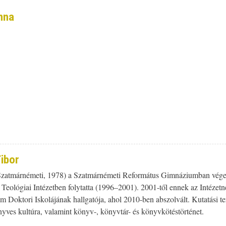
nna
ibor
(Szatmárnémeti, 1978) a Szatmárnémeti Református Gimnáziumban végez
s Teológiai Intézetben folytatta (1996–2001). 2001-től ennek az Intéze
Doktori Iskolájának hallgatója, ahol 2010-ben abszolvált. Kutatási terüle
nyves kultúra, valamint könyv-, könyvtár- és könyvkötéstörténet.