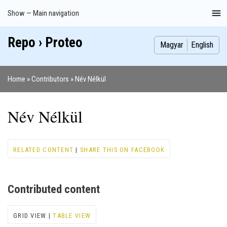
Skip
Show — Main navigation
Main
to
navigation
main
Repo › Proteo
Index
Publications
Theses
Images
Contributors
content
Magyar
English
Home
Contributors
Név Nélkül
Breadcrumb
Név Nélkül
RELATED CONTENT
|
SHARE THIS ON FACEBOOK
Contributed content
GRID VIEW |
TABLE VIEW