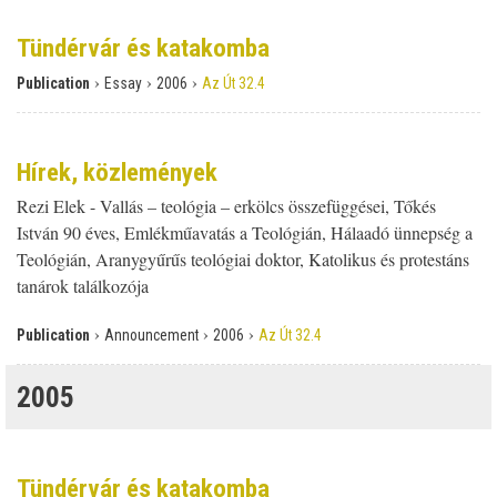
Tündérvár és katakomba
›
›
›
Publication
Essay
2006
Az Út 32.4
Hírek, közlemények
Rezi Elek - Vallás – teológia – erkölcs összefüggései, Tőkés
István 90 éves, Emlékműavatás a Teológián, Hálaadó ünnepség a
Teológián, Aranygyűrűs teológiai doktor, Katolikus és protestáns
tanárok találkozója
›
›
›
Publication
Announcement
2006
Az Út 32.4
2005
Tündérvár és katakomba