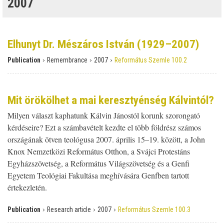
2007
Elhunyt Dr. Mészáros István (1929–2007)
›
›
›
Publication
Remembrance
2007
Református Szemle 100.2
Mit örökölhet a mai keresztyénség Kálvintól?
Milyen választ kaphatunk Kálvin Jánostól korunk szorongató
kérdéseire? Ezt a számbavételt kezdte el több földrész számos
országának ötven teológusa 2007. április 15–19. között, a John
Knox Nemzetközi Református Otthon, a Svájci Protestáns
Egyházszövetség, a Református Világszövetség és a Genfi
Egyetem Teológiai Fakultása meghívására Genfben tartott
értekezletén.
›
›
›
Publication
Research article
2007
Református Szemle 100.3