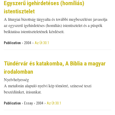
Egyszerű igehirdetéses (homíliás)
istentisztelet
A liturgiai bizottság tárgyalta és további megbeszélésre javasolja
az egyszerű igehirdetéses (homíliás) istentisztelet és a püspök
beiktatása istentiszteletének kérdéseit.
›
›
Publication
2004
Az Út 30.1
Tündérvár és katakomba, A Biblia a magyar
irodalomban
Nyelvhelyesség
A metaforán alapuló nyelvi kép tömörré, színessé teszi
beszédünket, írásunkat.
›
›
›
Publication
Essay
2004
Az Út 30.1