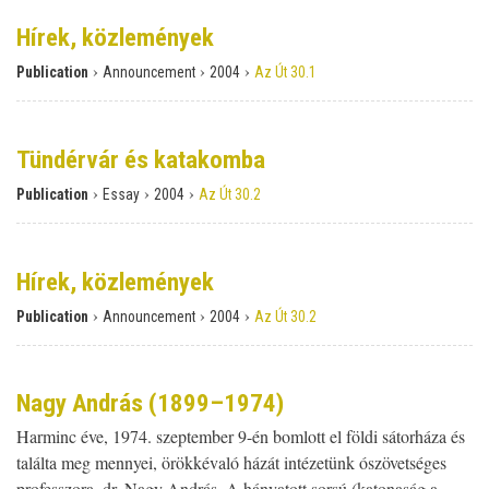
Hírek, közlemények
›
›
›
Publication
Announcement
2004
Az Út 30.1
Tündérvár és katakomba
›
›
›
Publication
Essay
2004
Az Út 30.2
Hírek, közlemények
›
›
›
Publication
Announcement
2004
Az Út 30.2
Nagy András (1899–1974)
Harminc éve, 1974. szeptember 9-én bomlott el földi sátorháza és
találta meg mennyei, örökkévaló házát intézetünk ószövetséges
professzora, dr. Nagy András. A hányatott sorsú (katonaság a