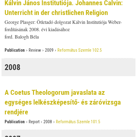
Kálvin János Institutiója. Johannes Calvin:
Unterricht in der christlichen Religion
George Plasger: Ötletadó dolgozat Kálvin Institutiója Weber-
fordításának 2008. évi kiadásához
ford. Balogh Béla
›
›
›
Publication
Review
2009
Református Szemle 102.5
2008
A Coetus Theologorum javaslata az
egységes lelkészképesítő- és záróvizsga
rendjére
›
›
›
Publication
Report
2008
Református Szemle 101.5