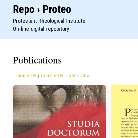
Repo › Proteo
Protestant Theological Institute
On-line digital repository
Publications
GRID VIEW
|
TABLE VIEW
|
INDEX VIEW