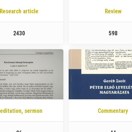
Research article
Review
2430
598
editation, sermon
Commentary