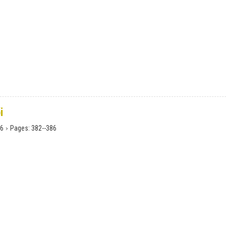
i
›
6
Pages:
382--386