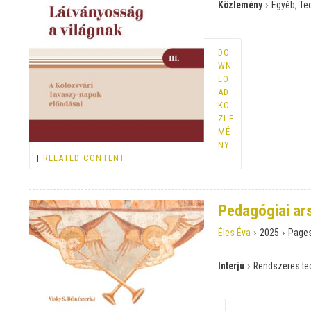
›
Közlemény
Egyéb, Teo
DO
WN
LO
AD
KÖ
ZLE
MÉ
NY
|
RELATED CONTENT
Pedagógiai ar
›
›
Éles Éva
2025
Page
›
Interjú
Rendszeres teo