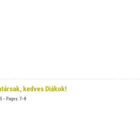
atársak, kedves Diákok!
›
5
Pages:
7--8