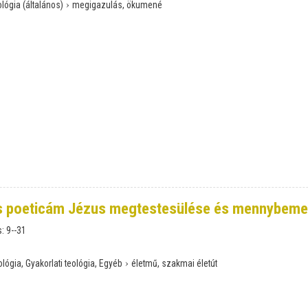
›
lógia (általános)
megigazulás, ökumené
s poeticám Jézus megtestesülése és mennybeme
s:
9--31
›
lógia, Gyakorlati teológia, Egyéb
életmű, szakmai életút