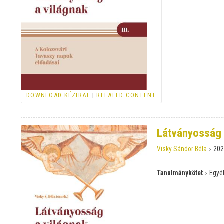
DOWNLOAD KÉZIRAT
|
RELATED CONTENT
Látványosság 
›
Visky Sándor Béla
202
›
Tanulmánykötet
Egyéb