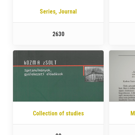
Series, Journal
2630
Collection of studies
M