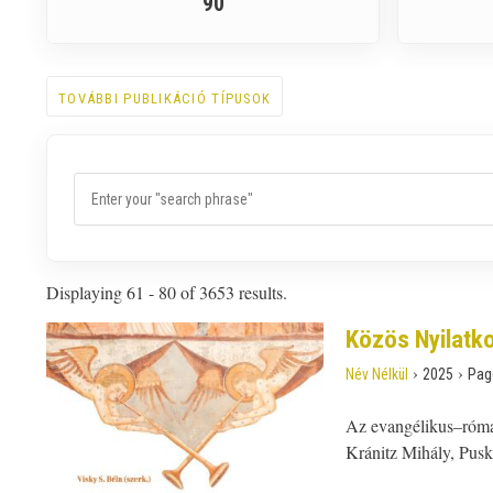
90
TOVÁBBI PUBLIKÁCIÓ TÍPUSOK
Displaying 61 - 80 of 3653 results.
Közös Nyilatko
›
›
Név Nélkül
2025
Pag
Az evangélikus–római
Kránitz Mihály, Pusk