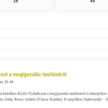
26
44
zat a megigazulás tanításáról
es:
32--44
 katolikus Közös Nyilatkozat a megigazulás tanításáról és ünnepélyes
ás Attila, Reuss András [Vincze Katalin]. Evangélikus Sajtóosztály – S