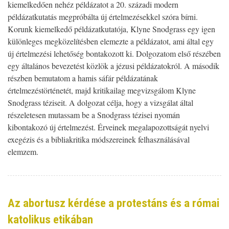
kiemelkedően nehéz példázatot a 20. századi modern
példázatkutatás megpróbálta új értelmezésekkel szóra bírni.
Korunk kiemelkedő példázatkutatója, Klyne Snodgrass egy igen
különleges megközelítésben elemezte a példázatot, ami által egy
új értelmezési lehetőség bontakozott ki. Dolgozatom első részében
egy általános bevezetést közlök a jézusi példázatokról. A második
részben bemutatom a hamis sáfár példázatának
értelmezéstörténetét, majd kritikailag megvizsgálom Klyne
Snodgrass téziseit. A dolgozat célja, hogy a vizsgálat által
részeletesen mutassam be a Snodgrass tézisei nyomán
kibontakozó új értelmezést. Érveinek megalapozottságát nyelvi
exegézis és a bibliakritika módszereinek felhasználásával
elemzem.
Az abortusz kérdése a protestáns és a római
katolikus etikában