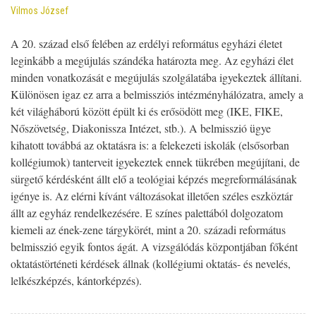
Vilmos József
A 20. század első felében az erdélyi református egyházi életet
leginkább a megújulás szándéka határozta meg. Az egyházi élet
minden vonatkozását e megújulás szolgálatába igyekeztek állítani.
Különösen igaz ez arra a belmissziós intézményhálózatra, amely a
két világháború között épült ki és erősödött meg (IKE, FIKE,
Nőszövetség, Diakonissza Intézet, stb.). A belmisszió ügye
kihatott továbbá az oktatásra is: a felekezeti iskolák (elsősorban
kollégiumok) tanterveit igyekeztek ennek tükrében megújítani, de
sürgető kérdésként állt elő a teológiai képzés megreformálásának
igénye is. Az elérni kívánt változásokat illetően széles eszköztár
állt az egyház rendelkezésére. E színes palettából dolgozatom
kiemeli az ének-zene tárgykörét, mint a 20. századi református
belmisszió egyik fontos ágát. A vizsgálódás központjában főként
oktatástörténeti kérdések állnak (kollégiumi oktatás- és nevelés,
lelkészképzés, kántorképzés).