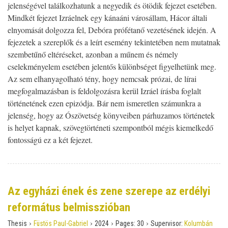
jelenségével találkozhatunk a negyedik és ötödik fejezet esetében.
Mindkét fejezet Izráelnek egy kánaáni városállam, Hácor általi
elnyomását dolgozza fel, Debóra prófétanő vezetésének idején. A
fejezetek a szereplők és a leírt esemény tekintetében nem mutatnak
szembetűnő eltéréseket, azonban a műnem és némely
cselekményelem esetében jelentős különbséget figyelhetünk meg.
Az sem elhanyagolható tény, hogy nemcsak prózai, de lírai
megfogalmazásban is feldolgozásra kerül Izráel írásba foglalt
történetének ezen epizódja. Bár nem ismeretlen számunkra a
jelenség, hogy az Ószövetség könyveiben párhuzamos történetek
is helyet kapnak, szövegtörténeti szempontból mégis kiemelkedő
fontosságú ez a két fejezet.
Az egyházi ének és zene szerepe az erdélyi
református belmisszióban
›
›
›
›
Thesis
Füstös Paul-Gabriel
2024
Pages:
30
Supervisor:
Kolumbán