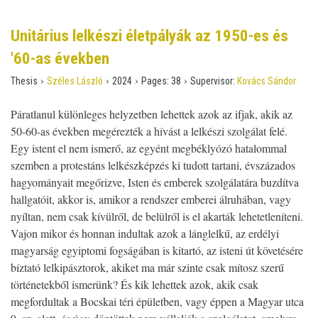
Unitárius lelkészi életpályák az 1950-es és
'60-as években
›
›
›
›
Thesis
Széles László
2024
Pages:
38
Supervisor:
Kovács Sándor
Páratlanul különleges helyzetben lehettek azok az ifjak, akik az
50-60-as években megérezték a hívást a lelkészi szolgálat felé.
Egy istent el nem ismerő, az egyént megbéklyózó hatalommal
szemben a protestáns lelkészképzés ki tudott tartani, évszázados
hagyományait megőrizve, Isten és emberek szolgálatára buzdítva
hallgatóit, akkor is, amikor a rendszer emberei álruhában, vagy
nyíltan, nem csak kívülről, de belülről is el akarták lehetetleníteni.
Vajon mikor és honnan indultak azok a lánglelkű, az erdélyi
magyarság egyiptomi fogságában is kitartó, az isteni út követésére
bíztató lelkipásztorok, akiket ma már szinte csak mítosz szerű
történetekből ismerünk? És kik lehettek azok, akik csak
megfordultak a Bocskai téri épületben, vagy éppen a Magyar utca