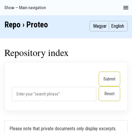
Skip
Show — Main navigation
Main
to
navigation
main
Repo › Proteo
Index
Publications
Theses
Images
Contributors
content
Magyar
English
Repository index
Please note that private documents only display excerpts.