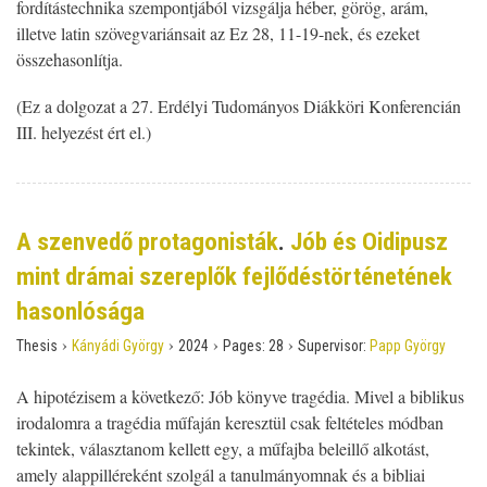
fordítástechnika szempontjából vizsgálja héber, görög, arám,
illetve latin szövegvariánsait az Ez 28, 11-19-nek, és ezeket
összehasonlítja.
(Ez a dolgozat a 27. Erdélyi Tudományos Diákköri Konferencián
III. helyezést ért el.)
A szenvedő protagonisták
.
Jób és Oidipusz
mint drámai szereplők fejlődéstörténetének
hasonlósága
›
›
›
›
Thesis
Kányádi György
2024
Pages:
28
Supervisor:
Papp György
A hipotézisem a következő: Jób könyve tragédia. Mivel a biblikus
irodalomra a tragédia műfaján keresztül csak feltételes módban
tekintek, választanom kellett egy, a műfajba beleillő alkotást,
amely alappilléreként szolgál a tanulmányomnak és a bibliai