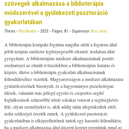
szövegek alkalmazása a biblioterápia
módszerével a gyülekezeti pasztoráció
gyakorlatában
›
›
›
›
Thesis
Bíró Beatrix
2023
Pages:
81
Supervisor:
Kiss Jenő
A biblioterápia kompakt fogalma magába sűríti a fogalom által
jelölt terápiás módszer leglényegesebb elemeit: irodalom által
gyógyítani. A biblioterápiás módszer alkalmazásának pozitív
eredményei az elmúlt évtizedekben a biblioterápiás kutatás és
képzés, illetve a biblioterápia gyakorlati alkalmazásának
fellendüléséhez vezettek. Magyarországon a módszer alkalmazása
gyümölcsözőnek bizonyult, és a hagyományos pszichológiai
ülések, valamint más jellegű egyéni és csoportos segítő
foglalkozások színesebbé tétele sokakat vonzott a segítségkérés
felé, olyan személyeket is, akik addig talán idegenkedtek ettől,
noha szükségét érezték ennek. A gyülekezeti pasztoráció
gyakorlatában is elképzelhetőnek tartok egy hasonló fellendülést,
ha a módszer alkalmazása által újszerű keretet teremtünk mind az