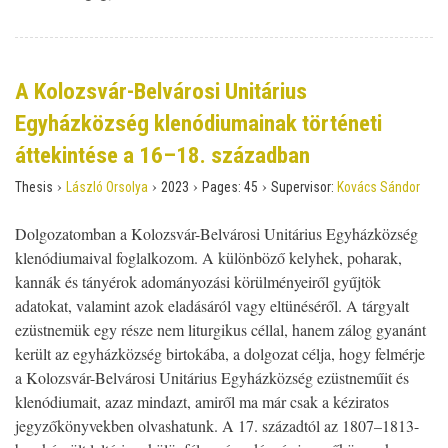
A Kolozsvár-Belvárosi Unitárius
Egyházközség klenódiumainak történeti
áttekintése a 16–18. században
›
›
›
›
Thesis
László Orsolya
2023
Pages:
45
Supervisor:
Kovács Sándor
Dolgozatomban a Kolozsvár-Belvárosi Unitárius Egyházközség
klenódiumaival foglalkozom. A különböző kelyhek, poharak,
kannák és tányérok adományozási körülményeiről gyűjtök
adatokat, valamint azok eladásáról vagy eltünéséről. A tárgyalt
ezüstnemük egy része nem liturgikus céllal, hanem zálog gyanánt
került az egyházközség birtokába, a dolgozat célja, hogy felmérje
a Kolozsvár-Belvárosi Unitárius Egyházközség ezüstneműit és
klenódiumait, azaz mindazt, amiről ma már csak a kéziratos
jegyzőkönyvekben olvashatunk. A 17. századtól az 1807–1813-