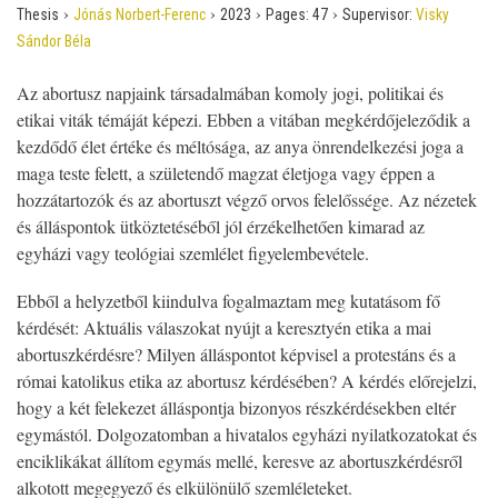
›
›
›
›
Thesis
Jónás Norbert-Ferenc
2023
Pages:
47
Supervisor:
Visky
Sándor Béla
Az abortusz napjaink társadalmában komoly jogi, politikai és
etikai viták témáját képezi. Ebben a vitában megkérdőjeleződik a
kezdődő élet értéke és méltósága, az anya önrendelkezési joga a
maga teste felett, a születendő magzat életjoga vagy éppen a
hozzátartozók és az abortuszt végző orvos felelőssége. Az nézetek
és álláspontok ütköztetéséből jól érzékelhetően kimarad az
egyházi vagy teológiai szemlélet figyelembevétele.
Ebből a helyzetből kiindulva fogalmaztam meg kutatásom fő
kérdését: Aktuális válaszokat nyújt a keresztyén etika a mai
abortuszkérdésre? Milyen álláspontot képvisel a protestáns és a
római katolikus etika az abortusz kérdésében? A kérdés előrejelzi,
hogy a két felekezet álláspontja bizonyos részkérdésekben eltér
egymástól. Dolgozatomban a hivatalos egyházi nyilatkozatokat és
enciklikákat állítom egymás mellé, keresve az abortuszkérdésről
alkotott megegyező és elkülönülő szemléleteket.