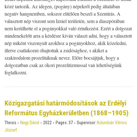
közé tartozik. Az idegen, (pogány) népekről pedig általában
negatív hangnemben, sokszor elítélően beszél a Szentírás. A
választott nép viszont sem Izráel területén, sem a diaszpórában
nem kerülhette el a pogányokkal való érintkezést. Ezért a dolgozat
mindenekelőtt arra a kérdésre kíván választ adni, hogy a választott
nép miként viszonyult azokhoz a pogányokhoz, akik közeledni,
illetve csatlakozni óhajtottak a zsidósághoz, s akiket a
szakirodalom prozelitáknak nevez. Előre bocsájtjuk, hogy a
dolgozatban csak az ókori prozelitizmussal van lehetőségünk
foglalkozni.
Közigazgatási határmódosítások az Erdélyi
Református Egyházkerületben (1868–1905)
›
›
›
›
Thesis
Nagy Dávid
2022
Pages:
37
Supervisor:
Kolumbán Vilmos
József