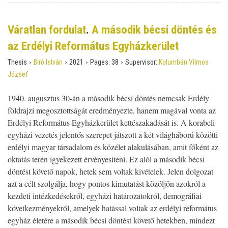
Váratlan fordulat
.
A második bécsi döntés és
az Erdélyi Református Egyházkerület
›
›
›
›
Thesis
Biró István
2021
Pages:
38
Supervisor:
Kolumbán Vilmos
József
1940. augusztus 30-án a második bécsi döntés nemcsak Erdély
földrajzi megosztottságát eredményezte, hanem magával vonta az
Erdélyi Református Egyházkerület kettészakadását is. A korabeli
egyházi vezetés jelentős szerepet játszott a két világháború közötti
erdélyi magyar társadalom és közélet alakulásában, amit főként az
oktatás terén igyekezett érvényesíteni. Ez alól a második bécsi
döntést követő napok, hetek sem voltak kivételek. Jelen dolgozat
azt a célt szolgálja, hogy pontos kimutatást közöljön azokról a
kezdeti intézkedésekről, egyházi határozatokról, demográfiai
következményekről, amelyek hatással voltak az erdélyi református
egyház életére a második bécsi döntést követő hetekben, mindezt