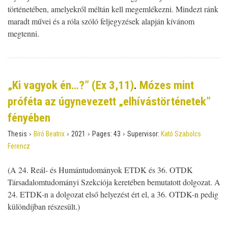
történetében, amelyekről méltán kell megemlékezni. Mindezt ránk
maradt művei és a róla szóló feljegyzések alapján kívánom
megtenni.
„Ki vagyok én…?” (Ex 3,11)
.
Mózes mint
próféta az úgynevezett „elhívástörténetek”
fényében
›
›
›
›
Thesis
Bíró Beatrix
2021
Pages:
43
Supervisor:
Kató Szabolcs
Ferencz
(A 24. Reál- és Humántudományok ETDK és 36. OTDK
Társadalomtudományi Szekciója keretében bemutatott dolgozat. A
24. ETDK-n a dolgozat első helyezést ért el, a 36. OTDK-n pedig
különdíjban részesült.)