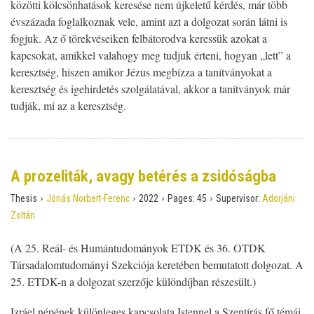
közötti kölcsönhatások keresése nem újkeletű kérdés, már több
évszázada foglalkoznak vele, amint azt a dolgozat során látni is
fogjuk. Az ő törekvéseiken felbátorodva keressük azokat a
kapcsokat, amikkel valahogy meg tudjuk érteni, hogyan „lett” a
keresztség, hiszen amikor Jézus megbízza a tanítványokat a
keresztség és igehirdetés szolgálatával, akkor a tanítványok már
tudják, mi az a keresztség.
A prozeliták, avagy betérés a zsidóságba
›
›
›
›
Thesis
Jónás Norbert-Ferenc
2022
Pages:
45
Supervisor:
Adorjáni
Zoltán
(A 25. Reál- és Humántudományok ETDK és 36. OTDK
Társadalomtudományi Szekciója keretében bemutatott dolgozat. A
25. ETDK-n a dolgozat szerzője különdíjban részesült.)
Izráel népének különleges kapcsolata Istennel a Szentírás fő témái