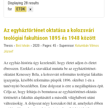
Displaying 28 results
for
ETDK
Az egyháztörténet oktatása a kolozsvári
teológiai fakultáson 1895 és 1948 között
›
›
›
›
Thesis
Biró István
2020
Pages:
45
Supervisor:
Kolumbán Vilmos
József
Az egyház-história úgy kezelendő, hogy életet adjon és életet
ébresszen. Ezekkel a szavakkal mutatta be az egyháztörténet-
oktatást Kenessey Béla, a kolozsvári református teológiai fakultás
igazgatója, későbbi református püspök 1896. október 1-én a
tanévnyitó beszédében. Eme dolgozat is erre a megállapításra épít.
Célja az, hogy feltárja és bemutassa az egyháztörténet-oktatás
történetét a fakultás alapításától a második világháború utáni
változásokig. A dolgozat négy korszakot ölel át, amelyeket ebben