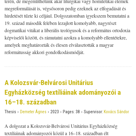
terén, de megemlíthetünk akár liturgikai vagy homiletikai elemek
megreformálását is, végsősoron pedig ezeknek az elfogadását és
hirdetését tűzte ki céljául. Dolgozatomban igyekszem bemutatni a
19. század második felében lezajlott komolyabb, nagyrészt
dogmatikai vitákat a liberális teológusok és a református ortodoxia
képviselői között, és rámutatni azokra a komolyabb ellentétekre,
amelyek meghatározták és élesen elválasztották a magyar
reformátusság akkori gondolkodásmódját.
A Kolozsvár-Belvárosi Unitárius
Egyházközség textíliáinak adományozói a
16–18. században
›
›
›
›
Thesis
Demeter Ágnes
2023
Pages:
38
Supervisor:
Kovács Sándor
A dolgozat a Kolozsvár-Belvárosi Unitárius Egyházközség
textíliáinak adományozói közül a 16–18. században élt