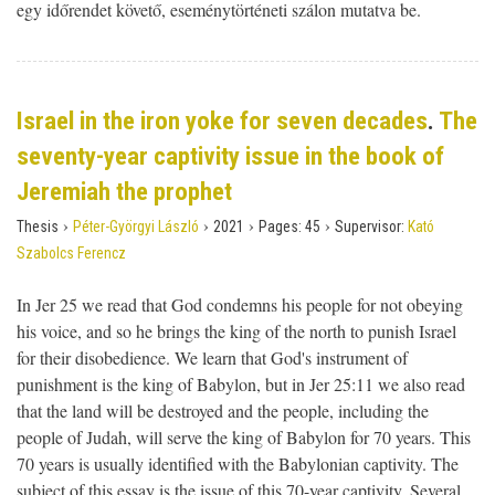
egy időrendet követő, eseménytörténeti szálon mutatva be.
Israel in the iron yoke for seven decades
.
The
seventy-year captivity issue in the book of
Jeremiah the prophet
›
›
›
›
Thesis
Péter-Györgyi László
2021
Pages:
45
Supervisor:
Kató
Szabolcs Ferencz
In Jer 25 we read that God condemns his people for not obeying
his voice, and so he brings the king of the north to punish Israel
for their disobedience. We learn that God's instrument of
punishment is the king of Babylon, but in Jer 25:11 we also read
that the land will be destroyed and the people, including the
people of Judah, will serve the king of Babylon for 70 years. This
70 years is usually identified with the Babylonian captivity. The
subject of this essay is the issue of this 70-year captivity. Several