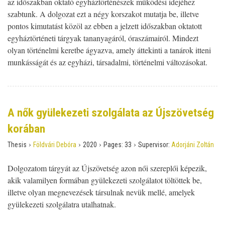
az időszakban oktató egyháztörténészek működési idejéhez
szabtunk. A dolgozat ezt a négy korszakot mutatja be, illetve
pontos kimutatást közöl az ebben a jelzett időszakban oktatott
egyháztörténeti tárgyak tananyagáról, óraszámairól. Mindezt
olyan történelmi keretbe ágyazva, amely áttekinti a tanárok itteni
munkásságát és az egyházi, társadalmi, történelmi változásokat.
A nők gyülekezeti szolgálata az Újszövetség
korában
›
›
›
›
Thesis
Földvári Debóra
2020
Pages:
33
Supervisor:
Adorjáni Zoltán
Dolgozatom tárgyát az Újszövetség azon női szereplői képezik,
akik valamilyen formában gyülekezeti szolgálatot töltöttek be,
illetve olyan megnevezések társulnak nevük mellé, amelyek
gyülekezeti szolgálatra utalhatnak.