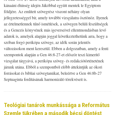
kánaáni éhínség idején Jákóbbal együtt mentek le Egyiptom
földjére. Az említett szövegrész viszont néhány olyan
jellegzetességgel bír, amely további vizsgálatra ösztönöz. Ilyenek
az értelmetlennek tűnő ismétlések, a szövegen belüli feszültségek
és a Genezis könyvének más igeverseivel ellentmondásban levő
adatok is, amelyek alapján joggal következtethetünk arra, hogy a
szóban forgó perikópa szövege, az idők során jelentős
változásokon ment keresztül. Ebben a dolgozatban, amely a fenti
szempontok alapján a Gen 46:8-27-et először teszi kimerítő
vizsgálat tárgyává, a perikópa szöveg- és redakciótörténetének
járunk utána. Ebből a szempontból előbb áttekintjük az ókori
forrásokat és bibliai szövegtanúkat, beleértve a Gen 46:8b-27
Septuaginta fordításának harmonizáló törekvéseit is.
Teológiai tanárok munkássága a Református
Szemle tükrében a második bécsi döntést