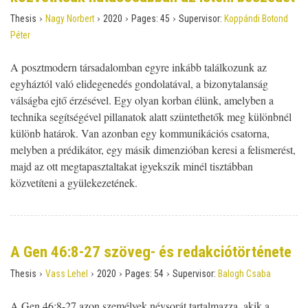
›
›
›
›
Thesis
Nagy Norbert
2020
Pages:
45
Supervisor:
Koppándi Botond
Péter
A posztmodern társadalomban egyre inkább találkozunk az
egyháztól való elidegenedés gondolatával, a bizonytalanság
válságba ejtő érzésével. Egy olyan korban élünk, amelyben a
technika segítségével pillanatok alatt szüntethetők meg különbnél
különb határok. Van azonban egy kommunikációs csatorna,
melyben a prédikátor, egy másik dimenzióban keresi a felismerést,
majd az ott megtapasztaltakat igyekszik minél tisztábban
közvetíteni a gyülekezetének.
A Gen 46:8-27 szöveg- és redakciótörténete
›
›
›
›
Thesis
Vass Lehel
2020
Pages:
54
Supervisor:
Balogh Csaba
A Gen 46:8-27 azon személyek névsorát tartalmazza, akik a