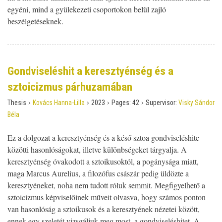
egyéni, mind a gyülekezeti csoportokon belül zajló
beszélgetéseknek.
Gondviseléshit a keresztyénség és a
sztoicizmus párhuzamában
›
›
›
›
Thesis
Kovács Hanna-Lilla
2023
Pages:
42
Supervisor:
Visky Sándor
Béla
Ez a dolgozat a keresztyénség és a késő sztoa gondviseléshite
közötti hasonlóságokat, illetve különbségeket tárgyalja. A
keresztyénség óvakodott a sztoikusoktól, a pogánysága miatt,
maga Marcus Aurelius, a filozófus császár pedig üldözte a
keresztyéneket, noha nem tudott róluk semmit. Megfigyelhető a
sztoicizmus képviselőinek műveit olvasva, hogy számos ponton
van hasonlóság a sztoikusok és a keresztyének nézetei között,
ennek egy szeletét vizsgáljuk meg most, a gondviseléshitet. A