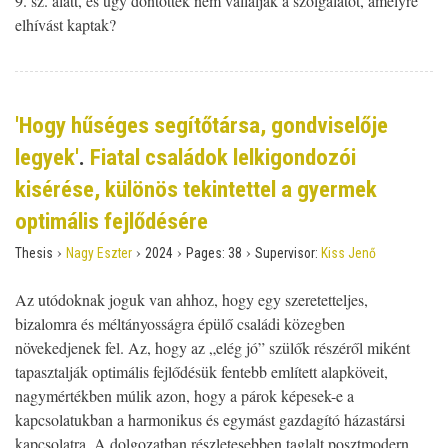
9. sz. alatt, és úgy döntöttek nem vállalják a szolgálatot, amelyre
elhívást kaptak?
'Hogy hűséges segítőtársa, gondviselője
legyek'
.
Fiatal családok lelkigondozói
kisérése, különös tekintettel a gyermek
optimális fejlődésére
›
›
›
›
Thesis
Nagy Eszter
2024
Pages:
38
Supervisor:
Kiss Jenő
Az utódoknak joguk van ahhoz, hogy egy szeretetteljes,
bizalomra és méltányosságra épülő családi közegben
növekedjenek fel. Az, hogy az „elég jó” szülők részéről miként
tapasztalják optimális fejlődésük fentebb említett alapköveit,
nagymértékben múlik azon, hogy a párok képesek-e a
kapcsolatukban a harmonikus és egymást gazdagító házastársi
kapcsolatra. A dolgozatban részletesebben taglalt posztmodern