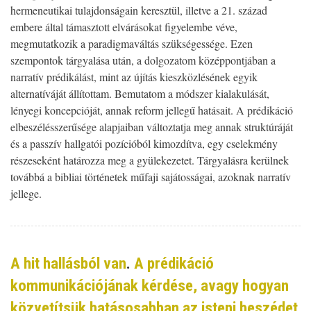
hermeneutikai tulajdonságain keresztül, illetve a 21. század
embere által támasztott elvárásokat figyelembe véve,
megmutatkozik a paradigmaváltás szükségessége. Ezen
szempontok tárgyalása után, a dolgozatom középpontjában a
narratív prédikálást, mint az újítás kieszközlésének egyik
alternatíváját állítottam. Bemutatom a módszer kialakulását,
lényegi koncepcióját, annak reform jellegű hatásait. A prédikáció
elbeszélésszerűsége alapjaiban változtatja meg annak struktúráját
és a passzív hallgatói pozícióból kimozdítva, egy cselekmény
részeseként határozza meg a gyülekezetet. Tárgyalásra kerülnek
továbbá a bibliai történetek műfaji sajátosságai, azoknak narratív
jellege.
A hit hallásból van
.
A prédikáció
kommunikációjának kérdése, avagy hogyan
közvetítsük hatásosabban az isteni beszédet