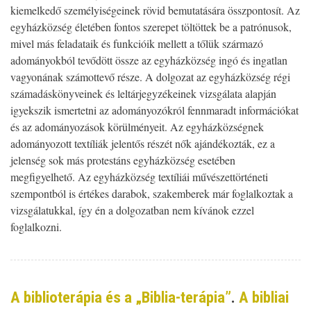
kiemelkedő személyiségeinek rövid bemutatására összpontosít. Az
egyházközség életében fontos szerepet töltöttek be a patrónusok,
mivel más feladataik és funkcióik mellett a tőlük származó
adományokból tevődött össze az egyházközség ingó és ingatlan
vagyonának számottevő része. A dolgozat az egyházközség régi
számadáskönyveinek és leltárjegyzékeinek vizsgálata alapján
igyekszik ismertetni az adományozókról fennmaradt információkat
és az adományozások körülményeit. Az egyházközségnek
adományozott textíliák jelentős részét nők ajándékozták, ez a
jelenség sok más protestáns egyházközség esetében
megfigyelhető. Az egyházközség textíliái művészettörténeti
szempontból is értékes darabok, szakemberek már foglalkoztak a
vizsgálatukkal, így én a dolgozatban nem kívánok ezzel
foglalkozni.
A biblioterápia és a „Biblia-terápia”
.
A bibliai