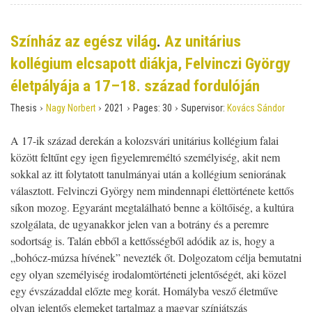
Színház az egész világ
.
Az unitárius
kollégium elcsapott diákja, Felvinczi György
életpályája a 17–18. század fordulóján
›
›
›
›
Thesis
Nagy Norbert
2021
Pages:
30
Supervisor:
Kovács Sándor
A 17-ik század derekán a kolozsvári unitárius kollégium falai
között feltűnt egy igen figyelemreméltó személyiség, akit nem
sokkal az itt folytatott tanulmányai után a kollégium seniorának
választott. Felvinczi György nem mindennapi élettörténete kettős
síkon mozog. Egyaránt megtalálható benne a költőiség, a kultúra
szolgálata, de ugyanakkor jelen van a botrány és a peremre
sodortság is. Talán ebből a kettősségből adódik az is, hogy a
„bohócz-múzsa hívének” nevezték őt. Dolgozatom célja bemutatni
egy olyan személyiség irodalomtörténeti jelentőségét, aki közel
egy évszázaddal előzte meg korát. Homályba vesző életműve
olyan jelentős elemeket tartalmaz a magyar színjátszás