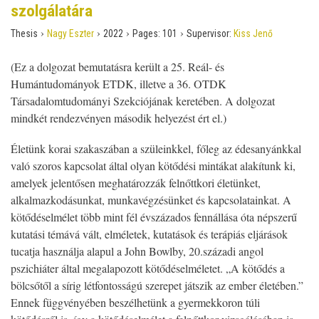
szolgálatára
›
›
›
›
Thesis
Nagy Eszter
2022
Pages:
101
Supervisor:
Kiss Jenő
(Ez a dolgozat bemutatásra került a 25. Reál- és
Humántudományok ETDK, illetve a 36. OTDK
Társadalomtudományi Szekciójának keretében. A dolgozat
mindkét rendezvényen második helyezést ért el.)
Életünk korai szakaszában a szüleinkkel, főleg az édesanyánkkal
való szoros kapcsolat által olyan kötődési mintákat alakítunk ki,
amelyek jelentősen meghatározzák felnőttkori életünket,
alkalmazkodásunkat, munkavégzésünket és kapcsolatainkat. A
kötődéselmélet több mint fél évszázados fennállása óta népszerű
kutatási témává vált, elméletek, kutatások és terápiás eljárások
tucatja használja alapul a John Bowlby, 20.századi angol
pszichiáter által megalapozott kötődéselméletet. „A kötődés a
bölcsőtől a sírig létfontosságú szerepet játszik az ember életében.”
Ennek függvényében beszélhetünk a gyermekkoron túli