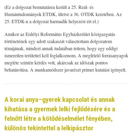
(Ez a dolgozat bemutatásra került a 25. Reál- és
Humántudományok ETDK, illetve a 36. OTDK keretében. Az
25. ETDK-n a dolgozat harmadik helyezést ért el.)
Amikor az Erdélyi Református Egyházkerület közigazgatás
történetének egy adott szakaszát választottam dolgozatom
témájának, mindezt annak tudatában tettem, hogy egy eddigi
ismeretlen területtel kell foglalkoznom. A megfelelő forrásanyagok
megléte szintén kérdés volt, akárcsak az időszak pontos
behatárolása. A munkamódszer javarészt primer kutatást igényelt.
A korai anya–gyerek kapcsolat és annak
kihatása a gyermek lelki fejlődésére és a
felnőtt létre a kötődéselmélet fényében,
különös tekintettel a lelkipásztor