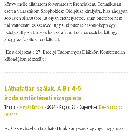
könyv mellé állíthatom folyamatos referenciaként. Tematikusan
esett a választásom Szophoklész Oidipiusz királyára, hisz ahogyan
Jób Isten akaratából jut olyan élethelyzetbe, amin önerőből nem
tud változtatni és szenved, úgy Oidipusz is hasonlóképp egy
beteljesült jóslat, a sors hatására került oda és cselekedett úgy,
ahogy az fölötte elrendeltetett.
(Ez a dolgozat a 27. Erdélyi Tudományos Diákköri Konferencián
különdíjban részesült.)
Láthatatlan szálak
.
A Bír 4-5
irodalomtörténeti vizsgálata
›
›
›
›
Thesis
Mátyás Emőke
2024
Pages:
26
Supervisor:
Kató Szabolcs
Ferencz
Az Ószövetségben található Bírák könyvének egy igen izgalmas