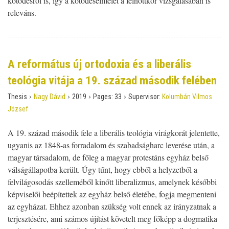
kötődésről is, így a kötődéselmélet a felnőttkor vizsgálásában is
releváns.
A református új ortodoxia és a liberális
teológia vitája a 19. század második felében
›
›
›
›
Thesis
Nagy Dávid
2019
Pages:
33
Supervisor:
Kolumbán Vilmos
József
A 19. század második fele a liberális teológia virágkorát jelentette,
ugyanis az 1848-as forradalom és szabadságharc leverése után, a
magyar társadalom, de főleg a magyar protestáns egyház belső
válságállapotba került. Úgy tűnt, hogy ebből a helyzetből a
felvilágosodás szelleméből kinőtt liberalizmus, amelynek későbbi
képviselői beépítettek az egyház belső életébe, fogja megmenteni
az egyházat. Ehhez azonban szükség volt ennek az irányzatnak a
terjesztésére, ami számos újítást követelt meg főképp a dogmatika