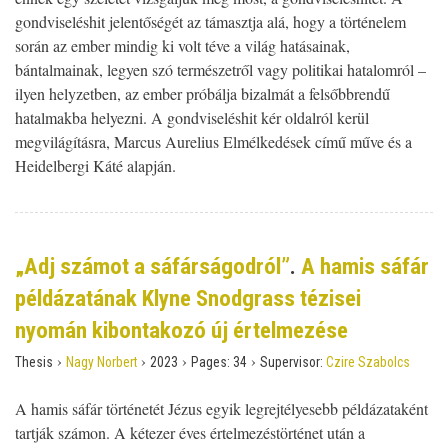
gondviseléshit jelentőségét az támasztja alá, hogy a történelem
során az ember mindig ki volt téve a világ hatásainak,
bántalmainak, legyen szó természetről vagy politikai hatalomról –
ilyen helyzetben, az ember próbálja bizalmát a felsőbbrendű
hatalmakba helyezni. A gondviseléshit kér oldalról kerül
megvilágításra, Marcus Aurelius Elmélkedések című műve és a
Heidelbergi Káté alapján.
„Adj számot a sáfárságodról”
.
A hamis sáfár
példázatának Klyne Snodgrass tézisei
nyomán kibontakozó új értelmezése
›
›
›
›
Thesis
Nagy Norbert
2023
Pages:
34
Supervisor:
Czire Szabolcs
A hamis sáfár történetét Jézus egyik legrejtélyesebb példázataként
tartják számon. A kétezer éves értelmezéstörténet után a