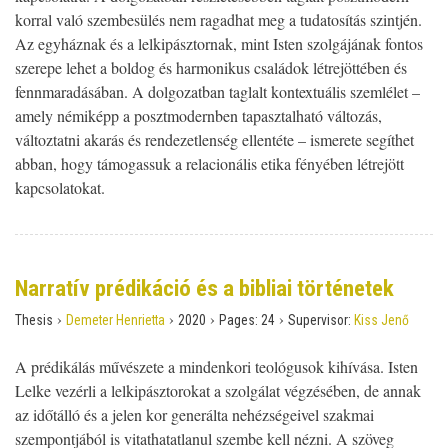
korral való szembesülés nem ragadhat meg a tudatosítás szintjén.
Az egyháznak és a lelkipásztornak, mint Isten szolgájának fontos
szerepe lehet a boldog és harmonikus családok létrejöttében és
fennmaradásában. A dolgozatban taglalt kontextuális szemlélet –
amely némiképp a posztmodernben tapasztalható változás,
változtatni akarás és rendezetlenség ellentéte – ismerete segíthet
abban, hogy támogassuk a relacionális etika fényében létrejött
kapcsolatokat.
Narratív prédikáció és a bibliai történetek
›
›
›
›
Thesis
Demeter Henrietta
2020
Pages:
24
Supervisor:
Kiss Jenő
A prédikálás művészete a mindenkori teológusok kihívása. Isten
Lelke vezérli a lelkipásztorokat a szolgálat végzésében, de annak
az időtálló és a jelen kor generálta nehézségeivel szakmai
szempontjából is vitathatatlanul szembe kell nézni. A szöveg